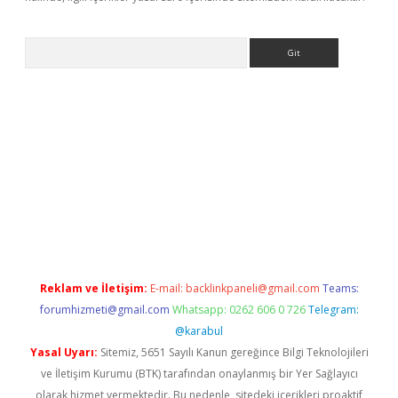
Arama
yeni giriş
Betexper giriş adresi
betexper.xyz
m elexbet
Reklam ve İletişim:
E-mail:
backlinkpaneli@gmail.com
Teams:
forumhizmeti@gmail.com
Whatsapp: 0262 606 0 726
Telegram:
@karabul
Yasal Uyarı:
Sitemiz, 5651 Sayılı Kanun gereğince Bilgi Teknolojileri
ve İletişim Kurumu (BTK) tarafından onaylanmış bir Yer Sağlayıcı
olarak hizmet vermektedir. Bu nedenle, sitedeki içerikleri proaktif