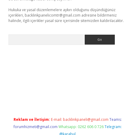
Hukuka ve yasal düzenlemelere aykırı olduğunu düşündüğünüz
içerikleri,
backlinkpanelicomtr@gmail.com
adresine bildirmeniz
halinde, ilgili içerikler yasal süre içerisinde sitemizden kaldırılacaktır.
Arama
iriş
Betexper giriş adresi
betexper.xyz
m elexbet
Reklam ve İletişim:
E-mail:
backlinkpaneli@gmail.com
Teams:
forumhizmeti@gmail.com
Whatsapp: 0262 606 0 726
Telegram:
@karabul