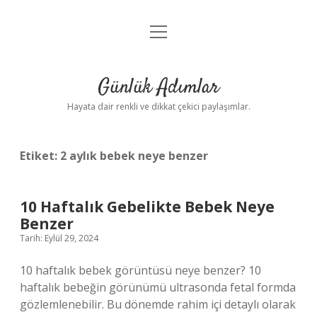
menüyü
Anasayfa
aç
Gizlilik Politikası
Günlük Adımlar
Yasal Uyarı
Hayata dair renkli ve dikkat çekici paylaşımlar.
Hakkımızda
Etiket:
2 aylık bebek neye benzer
10 Haftalık Gebelikte Bebek Neye
Benzer
Tarih: Eylül 29, 2024
10 haftalık bebek görüntüsü neye benzer? 10
haftalık bebeğin görünümü ultrasonda fetal formda
gözlemlenebilir. Bu dönemde rahim içi detaylı olarak