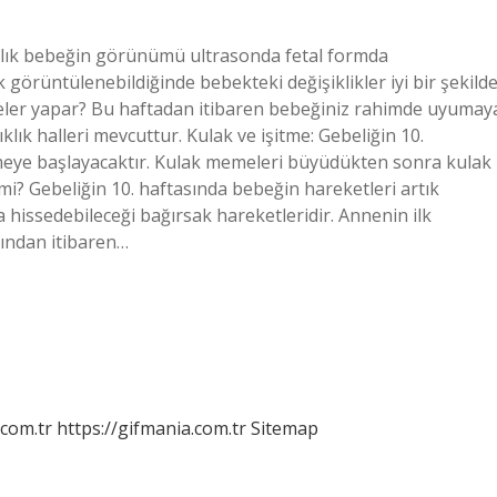
alık bebeğin görünümü ultrasonda fetal formda
 görüntülenebildiğinde bebekteki değişiklikler iyi bir şekild
neler yapar? Bu haftadan itibaren bebeğiniz rahimde uyumay
klık halleri mevcuttur. Kulak ve işitme: Gebeliğin 10.
meye başlayacaktır. Kulak memeleri büyüdükten sonra kulak
mi? Gebeliğin 10. haftasında bebeğin hareketleri artık
 hissedebileceği bağırsak hareketleridir. Annenin ilk
sından itibaren…
.com.tr
https://gifmania.com.tr
Sitemap