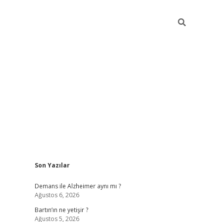
Sidebar
Son Yazılar
betci
vdcasino güncel giriş
ilbet casino
ilbet yeni giriş
Betexp
Demans ile Alzheimer aynı mı ?
Ağustos 6, 2026
Bartın’ın ne yetişir ?
Ağustos 5, 2026