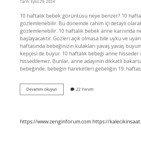
Tarih: Eylül 29, 2024
10 haftalık bebek görüntüsü neye benzer? 10 haft
gözlemlenebilir. Bu dönemde rahim içi detaylı olarak
gözlemlenebilir. 10 haftalık bebek anne karnında 
başlayacaktır. Gözleri açık olmasa bile uyku ve uyanı
haftasında bebeğinizin kulakları yavaş yavaş büyü
kepçesi de büyür. 10 haftalık bebeği anne hisseder 
hissedilemez. Bunlar, anne adayının dikkatli bakarsa
bebeğinde, bebeğin hareketleri gebeliğin 19. hafta
10
Devamını okuyun
22 Yorum
Haftalık
Gebelikte
Bebek
Neye
Benzer
https://www.zenginforum.com
https://kalecikinsaat