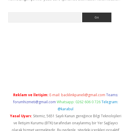
Arama
riş
Betexper giriş adresi
betexper.xyz
m elexbet
Reklam ve İletişim:
E-mail:
backlinkpaneli@gmail.com
Teams:
forumhizmeti@gmail.com
Whatsapp: 0262 606 0 726
Telegram:
@karabul
Yasal Uyarı:
Sitemiz, 5651 Sayılı Kanun gereğince Bilgi Teknolojileri
ve İletişim Kurumu (BTK) tarafından onaylanmış bir Yer Sağlayıcı
olarak hizmet vermektedir. Bu nedenle, sitedeki içerikleri proaktif