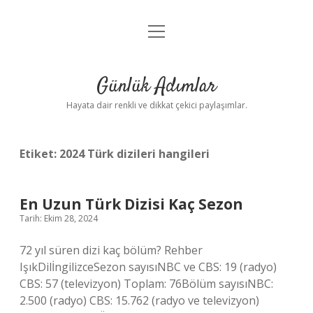
menüyü
Anasayfa
aç
Gizlilik Politikası
Günlük Adımlar
Yasal Uyarı
Hayata dair renkli ve dikkat çekici paylaşımlar.
Hakkımızda
Etiket:
2024 Türk dizileri hangileri
En Uzun Türk Dizisi Kaç Sezon
Tarih: Ekim 28, 2024
72 yıl süren dizi kaç bölüm? Rehber
IşıkDilİngilizceSezon sayısıNBC ve CBS: 19 (radyo)
CBS: 57 (televizyon) Toplam: 76Bölüm sayısıNBC:
2.500 (radyo) CBS: 15.762 (radyo ve televizyon)