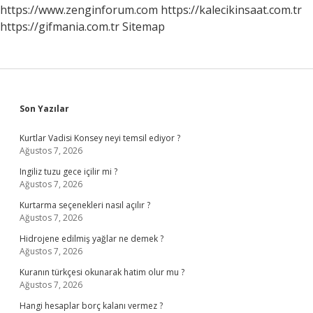
Anlaşması
https://www.zenginforum.com
https://kalecikinsaat.com.tr
Ne
https://gifmania.com.tr
Sitemap
Zaman
Imzalandı
Sidebar
Son Yazılar
Kurtlar Vadisi Konsey neyi temsil ediyor ?
Ağustos 7, 2026
Ingiliz tuzu gece içilir mi ?
Ağustos 7, 2026
Kurtarma seçenekleri nasıl açılır ?
Ağustos 7, 2026
Hidrojene edilmiş yağlar ne demek ?
Ağustos 7, 2026
Kuranın türkçesi okunarak hatim olur mu ?
Ağustos 7, 2026
Hangi hesaplar borç kalanı vermez ?