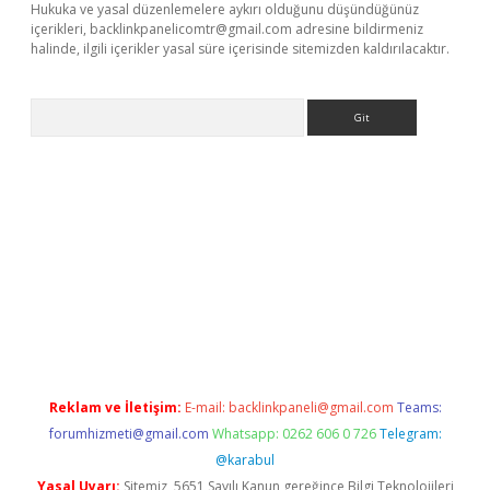
Hukuka ve yasal düzenlemelere aykırı olduğunu düşündüğünüz
içerikleri,
backlinkpanelicomtr@gmail.com
adresine bildirmeniz
halinde, ilgili içerikler yasal süre içerisinde sitemizden kaldırılacaktır.
Arama
riş
Betexper giriş adresi
betexper.xyz
m elexbet
Reklam ve İletişim:
E-mail:
backlinkpaneli@gmail.com
Teams:
forumhizmeti@gmail.com
Whatsapp: 0262 606 0 726
Telegram:
@karabul
Yasal Uyarı:
Sitemiz, 5651 Sayılı Kanun gereğince Bilgi Teknolojileri