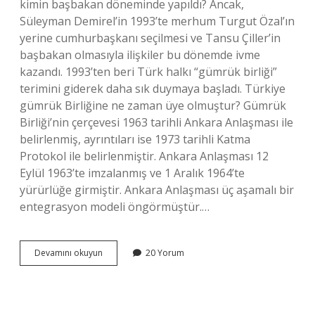
kimin başbakan döneminde yapıldı? Ancak,
Süleyman Demirel’in 1993’te merhum Turgut Özal’ın
yerine cumhurbaşkanı seçilmesi ve Tansu Çiller’in
başbakan olmasıyla ilişkiler bu dönemde ivme
kazandı. 1993’ten beri Türk halkı “gümrük birliği”
terimini giderek daha sık duymaya başladı. Türkiye
gümrük Birliğine ne zaman üye olmuştur? Gümrük
Birliği’nin çerçevesi 1963 tarihli Ankara Anlaşması ile
belirlenmiş, ayrıntıları ise 1973 tarihli Katma
Protokol ile belirlenmiştir. Ankara Anlaşması 12
Eylül 1963’te imzalanmış ve 1 Aralık 1964’te
yürürlüğe girmiştir. Ankara Anlaşması üç aşamalı bir
entegrasyon modeli öngörmüştür.…
Avrupa
Devamını okuyun
20 Yorum
Birliği
Ile
Gümrük
Birliği