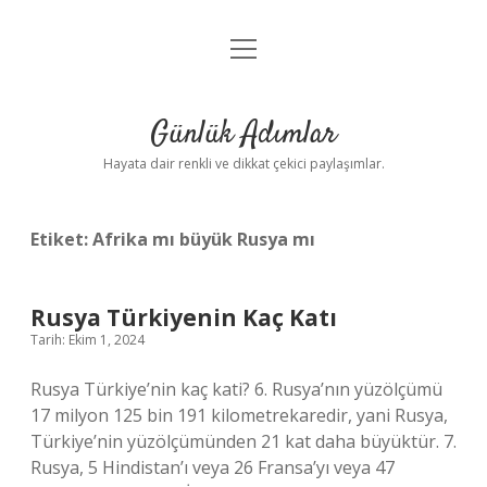
menüyü
Anasayfa
aç
Gizlilik Politikası
Günlük Adımlar
Yasal Uyarı
Hayata dair renkli ve dikkat çekici paylaşımlar.
Hakkımızda
Etiket:
Afrika mı büyük Rusya mı
Rusya Türkiyenin Kaç Katı
Tarih: Ekim 1, 2024
Rusya Türkiye’nin kaç kati? 6. Rusya’nın yüzölçümü
17 milyon 125 bin 191 kilometrekaredir, yani Rusya,
Türkiye’nin yüzölçümünden 21 kat daha büyüktür. 7.
Rusya, 5 Hindistan’ı veya 26 Fransa’yı veya 47