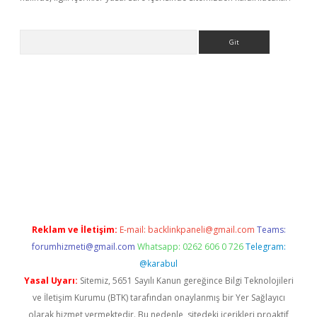
Arama
riş
Betexper giriş adresi
betexper.xyz
m elexbet
Reklam ve İletişim:
E-mail:
backlinkpaneli@gmail.com
Teams:
forumhizmeti@gmail.com
Whatsapp: 0262 606 0 726
Telegram:
@karabul
Yasal Uyarı:
Sitemiz, 5651 Sayılı Kanun gereğince Bilgi Teknolojileri
ve İletişim Kurumu (BTK) tarafından onaylanmış bir Yer Sağlayıcı
olarak hizmet vermektedir. Bu nedenle, sitedeki içerikleri proaktif