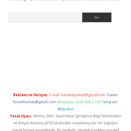
Arama
iriş
Betexper giriş adresi
betexper.xyz
m elexbet
Reklam ve İletişim:
E-mail:
backlinkpaneli@gmail.com
Teams:
forumhizmeti@gmail.com
Whatsapp: 0262 606 0 726
Telegram:
@karabul
Yasal Uyarı:
Sitemiz, 5651 Sayılı Kanun gereğince Bilgi Teknolojileri
ve İletişim Kurumu (BTK) tarafından onaylanmış bir Yer Sağlayıcı
olarak hizmet vermektedir. Bu nedenle, sitedeki içerikleri proaktif