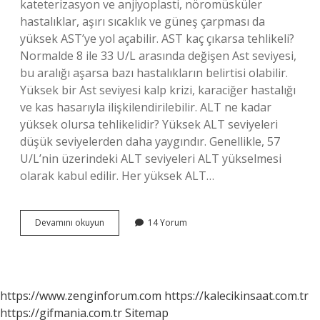
kateterizasyon ve anjiyoplasti, nöromüsküler
hastalıklar, aşırı sıcaklık ve güneş çarpması da
yüksek AST’ye yol açabilir. AST kaç çıkarsa tehlikeli?
Normalde 8 ile 33 U/L arasında değişen Ast seviyesi,
bu aralığı aşarsa bazı hastalıkların belirtisi olabilir.
Yüksek bir Ast seviyesi kalp krizi, karaciğer hastalığı
ve kas hasarıyla ilişkilendirilebilir. ALT ne kadar
yüksek olursa tehlikelidir? Yüksek ALT seviyeleri
düşük seviyelerden daha yaygındır. Genellikle, 57
U/L’nin üzerindeki ALT seviyeleri ALT yükselmesi
olarak kabul edilir. Her yüksek ALT…
Ast
Devamını okuyun
14 Yorum
Sgot
Yüksekliği
Ne
Demek
https://www.zenginforum.com
https://kalecikinsaat.com.tr
https://gifmania.com.tr
Sitemap