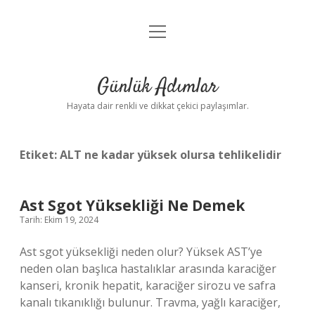
menüyü
Anasayfa
aç
Gizlilik Politikası
Günlük Adımlar
Yasal Uyarı
Hayata dair renkli ve dikkat çekici paylaşımlar.
Hakkımızda
Etiket:
ALT ne kadar yüksek olursa tehlikelidir
Ast Sgot Yüksekliği Ne Demek
Tarih: Ekim 19, 2024
Ast sgot yüksekliği neden olur? Yüksek AST’ye
neden olan başlıca hastalıklar arasında karaciğer
kanseri, kronik hepatit, karaciğer sirozu ve safra
kanalı tıkanıklığı bulunur. Travma, yağlı karaciğer,