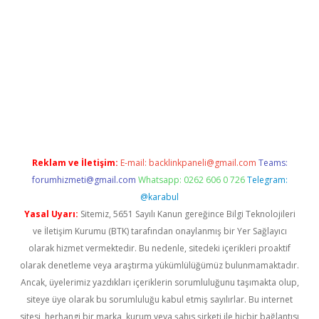
riş
Betexper giriş adresi
betexper.xyz
m elexbet
Reklam ve İletişim:
E-mail:
backlinkpaneli@gmail.com
Teams:
forumhizmeti@gmail.com
Whatsapp: 0262 606 0 726
Telegram:
@karabul
Yasal Uyarı:
Sitemiz, 5651 Sayılı Kanun gereğince Bilgi Teknolojileri
ve İletişim Kurumu (BTK) tarafından onaylanmış bir Yer Sağlayıcı
olarak hizmet vermektedir. Bu nedenle, sitedeki içerikleri proaktif
olarak denetleme veya araştırma yükümlülüğümüz bulunmamaktadır.
Ancak, üyelerimiz yazdıkları içeriklerin sorumluluğunu taşımakta olup,
siteye üye olarak bu sorumluluğu kabul etmiş sayılırlar. Bu internet
sitesi, herhangi bir marka, kurum veya şahıs şirketi ile hiçbir bağlantısı