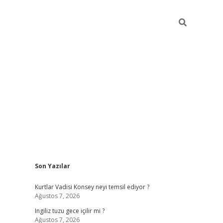
Sidebar
Son Yazılar
betci
vdcasino güncel giriş
ilbet casino
ilbet yeni giriş
Betexp
Kurtlar Vadisi Konsey neyi temsil ediyor ?
Ağustos 7, 2026
Ingiliz tuzu gece içilir mi ?
Ağustos 7, 2026