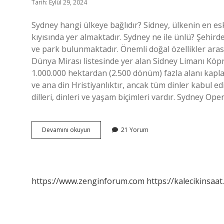
Tarih: Eylül 29, 2024
Sydney hangi ülkeye bağlıdır? Sidney, ülkenin en es
kıyısında yer almaktadır. Sydney ne ile ünlü? Şehir
ve park bulunmaktadır. Önemli doğal özellikler arası
Dünya Mirası listesinde yer alan Sidney Limanı Köpr
1.000.000 hektardan (2.500 dönüm) fazla alanı kapla
ve ana din Hristiyanlıktır, ancak tüm dinler kabul edi
dilleri, dinleri ve yaşam biçimleri vardır. Sydney Op
Sidney
Devamını okuyun
21 Yorum
Hangi
Ülkeye
Ait
https://www.zenginforum.com
https://kalecikinsaat