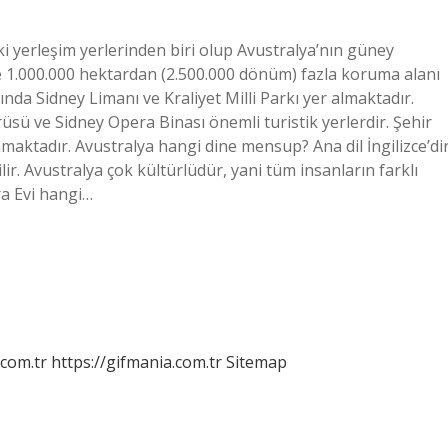
ki yerleşim yerlerinden biri olup Avustralya’nın güney
de 1.000.000 hektardan (2.500.000 dönüm) fazla koruma alanı
nda Sidney Limanı ve Kraliyet Milli Parkı yer almaktadır.
üsü ve Sidney Opera Binası önemli turistik yerlerdir. Şehir
maktadır. Avustralya hangi dine mensup? Ana dil İngilizce’di
lir. Avustralya çok kültürlüdür, yani tüm insanların farklı
era Evi hangi…
.com.tr
https://gifmania.com.tr
Sitemap