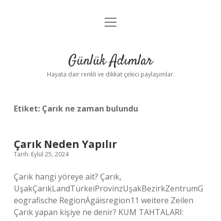
menüyü
Anasayfa
aç
Gizlilik Politikası
Günlük Adımlar
Yasal Uyarı
Hayata dair renkli ve dikkat çekici paylaşımlar.
Hakkımızda
Etiket:
Çarık ne zaman bulundu
Çarık Neden Yapılır
Tarih: Eylül 25, 2024
Çarık hangi yöreye ait? Çarık,
UşakÇarıkLandTürkeiProvinzUşakBezirkZentrumG
eografische RegionÄgäisregion11 weitere Zeilen
Çarık yapan kişiye ne denir? KUM TAHTALARI: