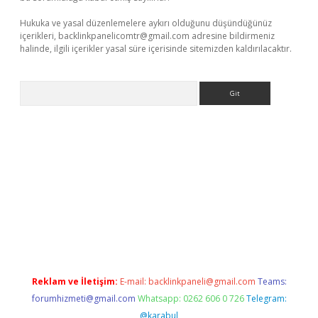
Hukuka ve yasal düzenlemelere aykırı olduğunu düşündüğünüz
içerikleri,
backlinkpanelicomtr@gmail.com
adresine bildirmeniz
halinde, ilgili içerikler yasal süre içerisinde sitemizden kaldırılacaktır.
Arama
eni giriş
Betexper giriş adresi
betexper.xyz
m elexbet
Reklam ve İletişim:
E-mail:
backlinkpaneli@gmail.com
Teams:
forumhizmeti@gmail.com
Whatsapp: 0262 606 0 726
Telegram:
@karabul