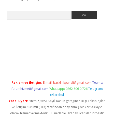
Arama
dcasino güncel giriş
ilbet casino
ilbet yeni giriş
Betexper giriş 
Reklam ve İletişim:
E-mail:
backlinkpaneli@gmail.com
Teams:
forumhizmeti@gmail.com
Whatsapp: 0262 606 0 726
Telegram:
@karabul
Yasal Uyarı:
Sitemiz, 5651 Sayılı Kanun gereğince Bilgi Teknolojileri
ve İletişim Kurumu (BTK) tarafından onaylanmış bir Yer Sağlayıcı
olarak hizmet vermektedir. Bu nedenle, sitedeki içerikleri proaktif