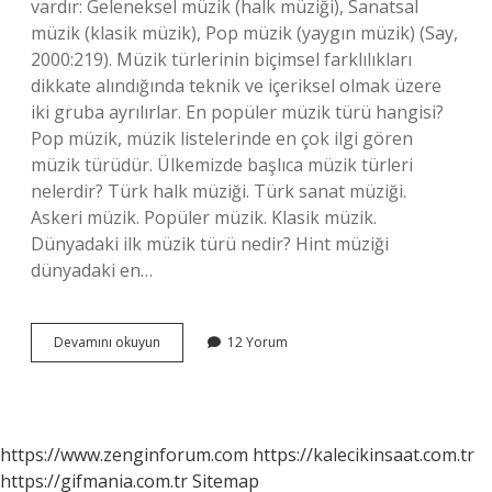
vardır: Geleneksel müzik (halk müziği), Sanatsal
müzik (klasik müzik), Pop müzik (yaygın müzik) (Say,
2000:219). Müzik türlerinin biçimsel farklılıkları
dikkate alındığında teknik ve içeriksel olmak üzere
iki gruba ayrılırlar. En popüler müzik türü hangisi?
Pop müzik, müzik listelerinde en çok ilgi gören
müzik türüdür. Ülkemizde başlıca müzik türleri
nelerdir? Türk halk müziği. Türk sanat müziği.
Askeri müzik. Popüler müzik. Klasik müzik.
Dünyadaki ilk müzik türü nedir? Hint müziği
dünyadaki en…
Müzik
Devamını okuyun
12 Yorum
Türleri
Isimleri
Nelerdir
https://www.zenginforum.com
https://kalecikinsaat.com.tr
https://gifmania.com.tr
Sitemap