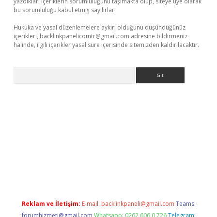
yazdıkları içeriklerin sorumluluğunu taşımakta olup, siteye üye olarak
bu sorumluluğu kabul etmiş sayılırlar.
Hukuka ve yasal düzenlemelere aykırı olduğunu düşündüğünüz
içerikleri,
backlinkpanelicomtr@gmail.com
adresine bildirmeniz
halinde, ilgili içerikler yasal süre içerisinde sitemizden kaldırılacaktır.
Arama
eni giriş
Betexper giriş adresi
betexper.xyz
m elexbet
Reklam ve İletişim:
E-mail:
backlinkpaneli@gmail.com
Teams:
forumhizmeti@gmail.com
Whatsapp: 0262 606 0 726
Telegram: