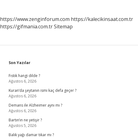
Mümkün
Olmadığını
Savunan
https://www.zenginforum.com
https://kalecikinsaat.com.tr
Düşünür
https://gifmania.com.tr
Sitemap
Kim
Sidebar
Son Yazılar
Fıstık hangi dilde ?
Ağustos 6, 2026
Kuran’da şeytanın ismi kaç defa geçer ?
Ağustos 6, 2026
Demans ile Alzheimer aynı mı ?
Ağustos 6, 2026
Bartın’ın ne yetişir ?
Ağustos 5, 2026
Balık yağı damar tıkar mı ?