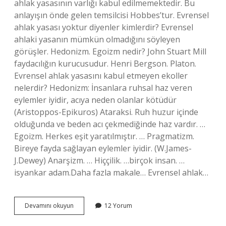
ahlak yasasının varlığı kabul edilmemektedir. Bu
anlayışın önde gelen temsilcisi Hobbes’tur. Evrensel
ahlak yasası yoktur diyenler kimlerdir? Evrensel
ahlaki yasanın mümkün olmadığını söyleyen
görüşler. Hedonizm. Egoizm nedir? John Stuart Mill
faydacılığın kurucusudur. Henri Bergson. Platon.
Evrensel ahlak yasasını kabul etmeyen ekoller
nelerdir? Hedonizm: İnsanlara ruhsal haz veren
eylemler iyidir, acıya neden olanlar kötüdür
(Aristoppos-Epikuros) Ataraksi. Ruh huzur içinde
olduğunda ve beden acı çekmediğinde haz vardır. …
Egoizm. Herkes eşit yaratılmıştır. … Pragmatizm.
Bireye fayda sağlayan eylemler iyidir. (W.James-
J.Dewey) Anarşizm. … Hiççilik. …birçok insan. …
isyankar adam.Daha fazla makale… Evrensel ahlak…
Evrensel
Devamını okuyun
12 Yorum
Ahlak
Yasasının