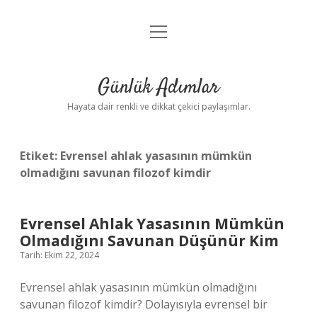
menüyü
Anasayfa
aç
Gizlilik Politikası
Günlük Adımlar
Yasal Uyarı
Hayata dair renkli ve dikkat çekici paylaşımlar.
Hakkımızda
Etiket:
Evrensel ahlak yasasının mümkün
olmadığını savunan filozof kimdir
Evrensel Ahlak Yasasının Mümkün
Olmadığını Savunan Düşünür Kim
Tarih: Ekim 22, 2024
Evrensel ahlak yasasının mümkün olmadığını
savunan filozof kimdir? Dolayısıyla evrensel bir