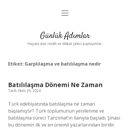
menüyü
Anasayfa
aç
Gizlilik Politikası
Günlük Adımlar
Yasal Uyarı
Hayata dair renkli ve dikkat çekici paylaşımlar.
Hakkımızda
Etiket:
Garplılaşma ve batılılaşma nedir
Batılılaşma Dönemi Ne Zaman
Tarih: Ekim 26, 2024
Türk edebiyatında batılılaşma ne zaman
başlamıştır? Türk toplumunun yenilenme ve
batılılaşma süreci Tanzimat’ın ilanıyla başladı. Şinasi
bu dönemin ilk ve en önemli yazarlarından biridir.