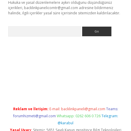
Hukuka ve yasal düzenlemelere aykırı olduğunu düşündüğünüz
içerikleri,
backlinkpanelicomtr@gmail.com
adresine bildirmeniz
halinde, ilgili içerikler yasal süre içerisinde sitemizden kaldırılacaktır.
Arama
riş
Betexper giriş adresi
betexper.xyz
m elexbet
Reklam ve İletişim:
E-mail:
backlinkpaneli@gmail.com
Teams:
forumhizmeti@gmail.com
Whatsapp: 0262 606 0 726
Telegram:
@karabul
Yasal Uyarı:
Sitemiz, 5651 Sayılı Kanun gereğince Bilgi Teknolojileri