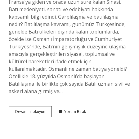
Fransa’ya giden ve orada uzun süre kalan Şinasi,
Batı medeniyeti, sanatı ve edebiyatı hakkında
kapsamlı bilgi edindi. Garplılaşma ve batılılaşma
nedir? Batılılaşma kavramı, günümüz Türkçesinde,
genelde Batı ülkeleri dışında kalan toplumlarda,
özelde ise Osmanlı İmparatorluğu ve Cumhuriyet
Türkiyesi’nde, Batı’nın gelişmişlik düzeyine ulaşma
amacıyla gerçekleştirilen siyasal, toplumsal ve
kültürel hareketleri ifade etmek için
kullanılmaktadır. Osmanlı ne zaman batıya yöneldi?
Özellikle 18. yüzyılda Osmanlı’da başlayan
Batılılaşma ile birlikte çok sayıda Batılı uzman sivil ve
askeri alana girmiş ve…
Batılılaşma
Devamını okuyun
Yorum Bırak
Dönemi
Ne
Zaman