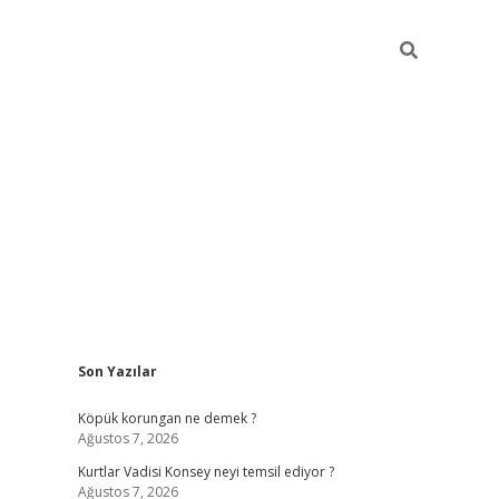
Sidebar
Son Yazılar
betci
vdcasino güncel giriş
ilbet casino
ilbet yeni giriş
Betexp
Köpük korungan ne demek ?
Ağustos 7, 2026
Kurtlar Vadisi Konsey neyi temsil ediyor ?
Ağustos 7, 2026