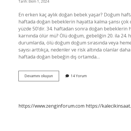
Tarih: Ekim 1, 2024
En erken kaç aylık doğan bebek yaşar? Doğum haftas
haftada doğan bebeklerin hayatta kalma şansı çok 
yüzde 50’dir. 34. haftadan sonra doğan bebeklerin 
karnında ölür mü? Ölü doğum, gebeliğin 20. ila 24.
durumlarda, ölü doğum doğum sırasında veya hemen 
sayısı arttıkça, nedenler ve risk altında olanlar dah
haftada doğan bebeğin dış ortamda…
21
Devamını okuyun
14 Yorum
Haftalık
Doğan
Bebek
Yaşar
Mı
https://www.zenginforum.com
https://kalecikinsaat