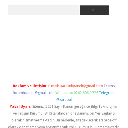
Arama
et yeni giriş
Betexper giriş adresi
betexper.xyz
m elexbet
Reklam ve İletişim:
E-mail:
backlinkpaneli@gmail.com
Teams:
forumhizmeti@gmail.com
Whatsapp: 0262 606 0 726
Telegram:
@karabul
Yasal Uyarı:
Sitemiz, 5651 Sayılı Kanun gereğince Bilgi Teknolojileri
ve İletişim Kurumu (BTK) tarafından onaylanmış bir Yer Sağlayıcı
olarak hizmet vermektedir. Bu nedenle, sitedeki içerikleri proaktif
olarak denetleme veya araştırma yükümlülüğümüz bulunmamaktadır.