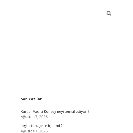
Sidebar
Son Yazılar
betci
vdcasino güncel giriş
ilbet casino
ilbet yeni giriş
Be
Kurtlar Vadisi Konsey neyi temsil ediyor ?
Ağustos 7, 2026
Ingiliz tuzu gece içilir mi ?
Ağustos 7, 2026