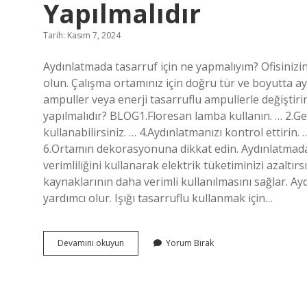
Yapılmalıdır
Tarih: Kasım 7, 2024
Aydınlatmada tasarruf için ne yapmalıyım? Ofisiniz
olun. Çalışma ortamınız için doğru tür ve boyutta 
ampuller veya enerji tasarruflu ampullerle değiştiri
yapılmalıdır? BLOG1.Floresan lamba kullanın. … 2.G
kullanabilirsiniz. … 4.Aydınlatmanızı kontrol ettirin.
6.Ortamın dekorasyonuna dikkat edin. Aydınlatmada
verimliliğini kullanarak elektrik tüketiminizi azaltır
kaynaklarının daha verimli kullanılmasını sağlar. Ayd
yardımcı olur. Işığı tasarruflu kullanmak için…
Aydınlatmada
Devamını okuyun
Yorum Bırak
Tasarruf
Için
Neler
Yapılmalıdır