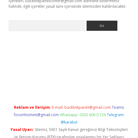
içerikleri,
backlinkpanelicomtr@gmail.com
adresine bildirmeniz
halinde, ilgili içerikler yasal süre içerisinde sitemizden kaldırılacaktır.
Arama
riş
Betexper giriş adresi
betexper.xyz
m elexbet
Reklam ve İletişim:
E-mail:
backlinkpaneli@gmail.com
Teams:
forumhizmeti@gmail.com
Whatsapp: 0262 606 0 726
Telegram:
@karabul
Yasal Uyarı:
Sitemiz, 5651 Sayılı Kanun gereğince Bilgi Teknolojileri
ve İletişim Kurumu (BTK) tarafından onaylanmış bir Yer Sağlayıcı