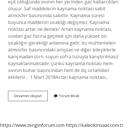
eşit olduğunda sıvının her yerinden gaz kabarcıkları
oluşur. Saf maddelerin kaynama noktası sabit
atmosfer basıncında sabittir. Kaynama süresi
boyunca maddenin sıcaklığı değişmez. Kaynama
noktası artar ne demek? Artan kaynama noktası,
sıvıdan gaz fazına geçmek için daha yüksek bir
sıcaklığın gerektiği anlamına gelir; bu muhtemelen
atmosfer basıncındaki artıştan ve diğer bileşiklerle
karışmadan (örn. suyun sofra tuzuyla karıştırılması)
kaynaklanmaktadır; çünkü kaynama noktası hem
sıvının buhar basıncından hem de dış ortamdan
etkilenir… 1 Mart 2018Artan kaynama noktası,…
Kaynama
Devamını okuyun
Yorum Bırak
Noktası
Nedir
Kısaca
Özeti
https://www.zenginforum.com
https://kalecikinsaat.com.tr