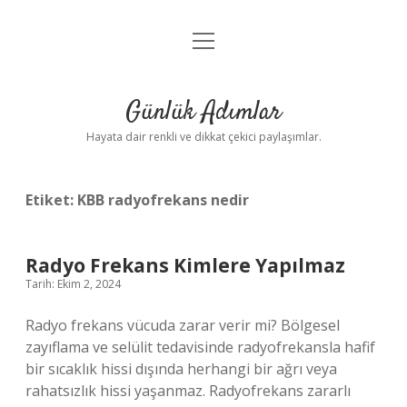
menüyü
Anasayfa
aç
Gizlilik Politikası
Günlük Adımlar
Yasal Uyarı
Hayata dair renkli ve dikkat çekici paylaşımlar.
Hakkımızda
Etiket:
KBB radyofrekans nedir
Radyo Frekans Kimlere Yapılmaz
Tarih: Ekim 2, 2024
Radyo frekans vücuda zarar verir mi? Bölgesel
zayıflama ve selülit tedavisinde radyofrekansla hafif
bir sıcaklık hissi dışında herhangi bir ağrı veya
rahatsızlık hissi yaşanmaz. Radyofrekans zararlı