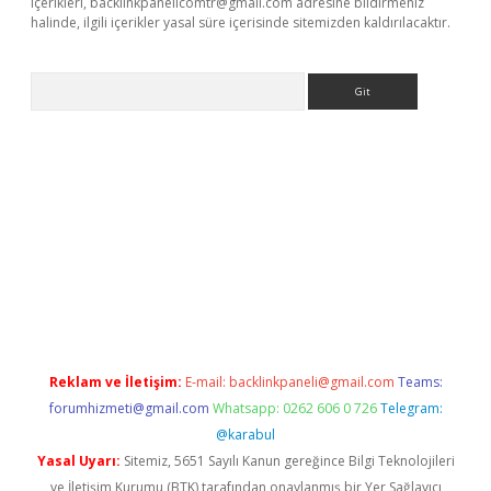
içerikleri,
backlinkpanelicomtr@gmail.com
adresine bildirmeniz
halinde, ilgili içerikler yasal süre içerisinde sitemizden kaldırılacaktır.
Arama
riş
Betexper giriş adresi
betexper.xyz
m elexbet
Reklam ve İletişim:
E-mail:
backlinkpaneli@gmail.com
Teams:
forumhizmeti@gmail.com
Whatsapp: 0262 606 0 726
Telegram:
@karabul
Yasal Uyarı:
Sitemiz, 5651 Sayılı Kanun gereğince Bilgi Teknolojileri
ve İletişim Kurumu (BTK) tarafından onaylanmış bir Yer Sağlayıcı