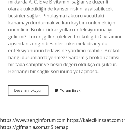
miktarda A, C, E ve B vitamini sağlar ve düzenli
olarak tüketildiğinde kanser riskini azaltabilecek
besinler sağlar. Pıhtılaşma faktörü vücuttaki
kanamayı durdurmak ve kan kaybını önlemek için
önemlidir. Brokoli idrar yolları enfeksiyonuna iyi
gelir mi? Turunçgiller, çilek ve brokoli gibi C vitamini
açısından zengin besinler tüketmek idrar yolu
enfeksiyonunun tedavisine yardımcı olabilir. Brokoli
hangi durumlarda yenmez? Sararmış brokoli acımsı
bir tada sahiptir ve besin değeri oldukça düşüktür.
Herhangi bir sağlık sorununa yol açmasa…
Brokoli
Devamını okuyun
Yorum Bırak
Iltihap
Söker
Mi
https://www.zenginforum.com
https://kalecikinsaat.com.tr
https://gifmania.com.tr
Sitemap