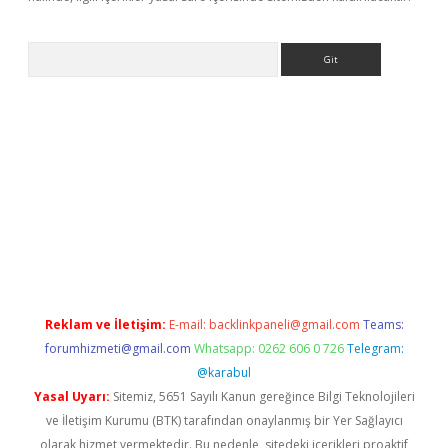
Arama
riş
Betexper giriş adresi
betexper.xyz
m elexbet
Reklam ve İletişim:
E-mail:
backlinkpaneli@gmail.com
Teams:
forumhizmeti@gmail.com
Whatsapp: 0262 606 0 726
Telegram:
@karabul
Yasal Uyarı:
Sitemiz, 5651 Sayılı Kanun gereğince Bilgi Teknolojileri
ve İletişim Kurumu (BTK) tarafından onaylanmış bir Yer Sağlayıcı
olarak hizmet vermektedir. Bu nedenle, sitedeki içerikleri proaktif