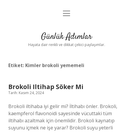
menüyü
Anasayfa
aç
Gizlilik Politikası
Günlük Adımlar
Yasal Uyarı
Hayata dair renkli ve dikkat çekici paylaşımlar.
Hakkımızda
Etiket:
Kimler brokoli yememeli
Brokoli Iltihap Söker Mi
Tarih: Kasım 24, 2024
Brokoli iltihaba iyi gelir mi? İltihabı önler. Brokoli,
kaempferol flavonoidi sayesinde vücuttaki tüm
iltihabı azaltmak için önemlidir. Brokoli kaynatıp
suyunu içmek ne işe yarar? Brokoli suyu yeterli