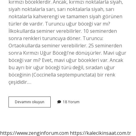
kırmızı böceklerdir. Ancak, kırmızı noktalarla siyah,
siyah noktalarla sarı, sarı noktalarla siyah, sarı
noktalarla kahverengi ve tamamen siyah görünen
türler de vardır. Turuncu uğur böceği var mı?
İlkokullarda seminer verebilirler. 10 seminerden
sonra renkleri turuncuya döner. Turuncu:
Ortaokullarda seminer verebilirler. 25 seminerden
sonra Kırmızı Uğur Böceği’ne dönüşürler. Mavi uğur
böceği var mı? Evet, mavi uğur böcekleri var. Ancak
bu ayrı bir uğur böceği türü değil, sıradan uğur
böceğinin (Coccinella septempunctata) bir renk
çeşididir.…
Kaç
Devamını okuyun
18 Yorum
Renk
Uğur
Böceği
Var
https://www.zenginforum.com
https://kalecikinsaat.com.tr