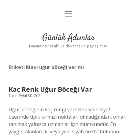
menüyü
Anasayfa
aç
Gizlilik Politikası
Günlük Adımlar
Yasal Uyarı
Hayata dair renkli ve dikkat çekici paylaşımlar.
Hakkımızda
Etiket:
Mavi uğur böceği var mı
Kaç Renk Uğur Böceği Var
Tarih: Eylül 30, 2024
Uğur böceğinin kaç rengi var? Hepsinin siyah
üzerinde tipik kırmızı noktaları olmadığından, onları
tanımak yalnızca uzmanlar için mümkündür. En
yaygın olanları iki veya yedi siyah nokta bulunan