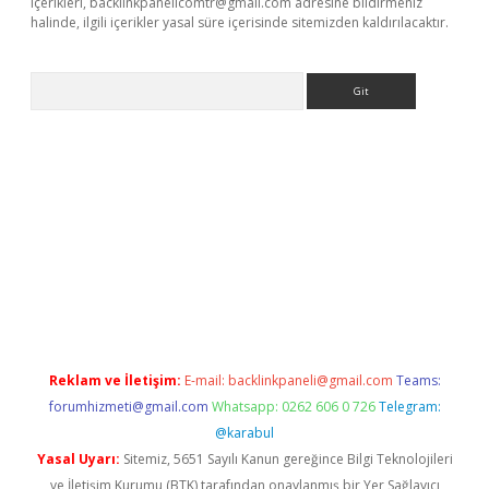
içerikleri,
backlinkpanelicomtr@gmail.com
adresine bildirmeniz
halinde, ilgili içerikler yasal süre içerisinde sitemizden kaldırılacaktır.
Arama
riş
Betexper giriş adresi
betexper.xyz
m elexbet
Reklam ve İletişim:
E-mail:
backlinkpaneli@gmail.com
Teams:
forumhizmeti@gmail.com
Whatsapp: 0262 606 0 726
Telegram:
@karabul
Yasal Uyarı:
Sitemiz, 5651 Sayılı Kanun gereğince Bilgi Teknolojileri
ve İletişim Kurumu (BTK) tarafından onaylanmış bir Yer Sağlayıcı