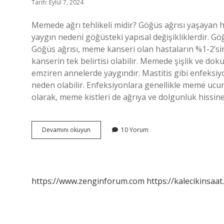
Tarih: Eylül 7, 2024
Memede ağrı tehlikeli midir? Göğüs ağrısı yaşayan 
yaygın nedeni göğüsteki yapısal değişikliklerdir. Gö
Göğüs ağrısı, meme kanseri olan hastaların %1-2’s
kanserin tek belirtisi olabilir. Memede şişlik ve d
emziren annelerde yaygındır. Mastitis gibi enfeksi
neden olabilir. Enfeksiyonlara genellikle meme ucund
olarak, meme kistleri de ağrıya ve dolgunluk hissin
Memede
Devamını okuyun
10 Yorum
Ağrı
Ve
Sızlama
Neden
Olur
https://www.zenginforum.com
https://kalecikinsaat