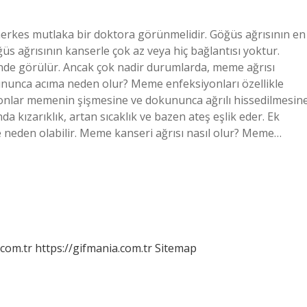
herkes mutlaka bir doktora görünmelidir. Göğüs ağrısının en
ğüs ağrısının kanserle çok az veya hiç bağlantısı yoktur.
inde görülür. Ancak çok nadir durumlarda, meme ağrısı
okununca acıma neden olur? Meme enfeksiyonları özellikle
yonlar memenin şişmesine ve dokununca ağrılı hissedilmesin
a kızarıklık, artan sıcaklık ve bazen ateş eşlik eder. Ek
e neden olabilir. Meme kanseri ağrısı nasıl olur? Meme…
.com.tr
https://gifmania.com.tr
Sitemap