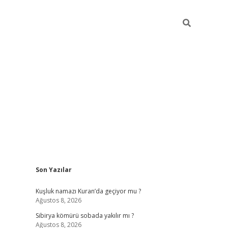
Sidebar
Son Yazılar
betci
vdcasino güncel giriş
ilbet casino
ilbet yeni giriş
Betexp
Kuşluk namazı Kuran’da geçiyor mu ?
Ağustos 8, 2026
Sibirya kömürü sobada yakılır mı ?
Ağustos 8, 2026