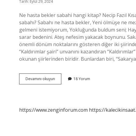
Tarih: Eylül 29, 2024
Ne hasta bekler sabahi hangi kitap? Necip Fazıl Kısa
sabahı? Sabahı ne hasta bekler, Yeni ölmüşe ne meza
gelmeni istemiyorum, Yokluğunda buldum seni; Hayal
sarar bedenini. Ateş nefesim yakacak boynunu. Saka
önemli dönüm noktalarını gösteren diğer iki şiirinden
“Kaldırımlar şairi” unvanını kazandıran “Kaldırımlar
okunan şiirlerinden biridir. Bunlardan biri, “Sakary
Ne
Devamını okuyun
18 Yorum
Hasta
Bekler
Sabahı
Hangi
Kitap
https://www.zenginforum.com
https://kalecikinsaat