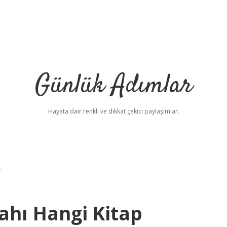
Günlük Adımlar
Hayata dair renkli ve dikkat çekici paylaşımlar.
r
ahı Hangi Kitap