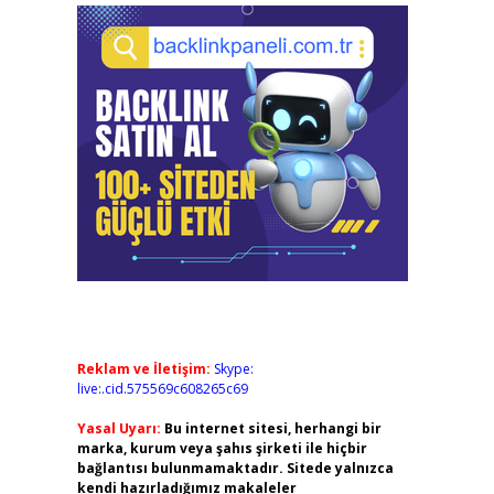
Reklam ve İletişim:
Skype:
live:.cid.575569c608265c69
Yasal Uyarı:
Bu internet sitesi, herhangi bir
marka, kurum veya şahıs şirketi ile hiçbir
bağlantısı bulunmamaktadır. Sitede yalnızca
kendi hazırladığımız makaleler