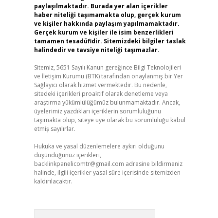
paylaşılmaktadır. Burada yer alan içerikler
haber niteliği taşımamakta olup, gerçek kurum
ve kişiler hakkında paylaşım yapılmamaktadır.
Gerçek kurum ve kişiler ile isim benzerlikleri
tamamen tesadüfidir. Sitemizdeki bilgiler taslak
halindedir ve tavsiye niteliği taşımazlar.
Sitemiz, 5651 Sayılı Kanun gereğince Bilgi Teknolojileri
ve İletişim Kurumu (BTK) tarafından onaylanmış bir Yer
Sağlayıcı olarak hizmet vermektedir. Bu nedenle,
sitedeki içerikleri proaktif olarak denetleme veya
araştırma yükümlülüğümüz bulunmamaktadır. Ancak,
üyelerimiz yazdıkları içeriklerin sorumluluğunu
taşımakta olup, siteye üye olarak bu sorumluluğu kabul
etmiş sayılırlar.
Hukuka ve yasal düzenlemelere aykırı olduğunu
düşündüğünüz içerikleri,
backlinkpanelicomtr@gmail.com
adresine bildirmeniz
halinde, ilgili içerikler yasal süre içerisinde sitemizden
kaldırılacaktır.
Arama