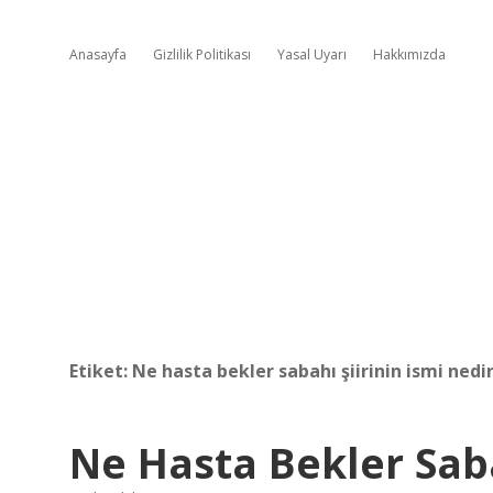
Anasayfa
Gizlilik Politikası
Yasal Uyarı
Hakkımızda
Etiket:
Ne hasta bekler sabahı şiirinin ismi nedi
Ne Hasta Bekler Sab