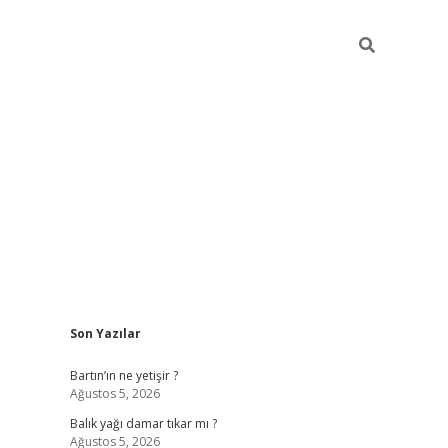
Sidebar
Son Yazılar
betci
vdcasino güncel giriş
ilbet casino
ilbet yeni giriş
Be
Bartın’ın ne yetişir ?
Ağustos 5, 2026
Balık yağı damar tıkar mı ?
Ağustos 5, 2026