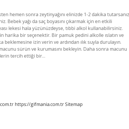
tikten hemen sonra zeytinyağını elinizde 1-2 dakika tutarsanız
iz. Bebek yağı da saç boyasını çıkarmak için en etkili
sı lekesi hala yüzünüzdeyse, tıbbi alkol kullanabilirsiniz.
in harika bir seçenektir. Bir pamuk pedini alkolle ıslatın ve
a beklemesine izin verin ve ardından ılık suyla durulayın.
diş macunu sürün ve kurumasını bekleyin. Daha sonra macunu
erin tercih ettiği bir…
.com.tr
https://gifmania.com.tr
Sitemap