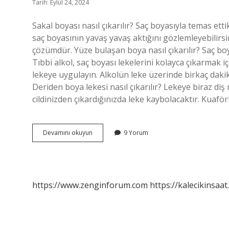
Tarih: Eylül 24, 2024
Sakal boyası nasıl çıkarılır? Saç boyasıyla temas et
saç boyasının yavaş yavaş aktığını gözlemleyebilirsin
çözümdür. Yüze bulaşan boya nasıl çıkarılır? Saç boya
Tıbbi alkol, saç boyası lekelerini kolayca çıkarmak iç
lekeye uygulayın. Alkolün leke üzerinde birkaç dakik
Deriden boya lekesi nasıl çıkarılır? Lekeye biraz 
cildinizden çıkardığınızda leke kaybolacaktır. Kuaförl
Sakal
Devamını okuyun
9 Yorum
Boyası
Yüzden
Nasıl
Çıkar
https://www.zenginforum.com
https://kalecikinsaat