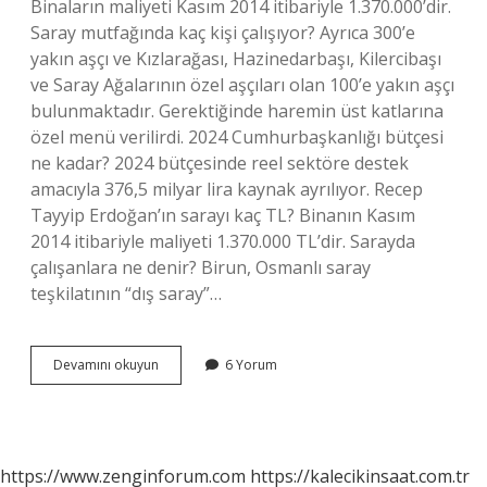
Binaların maliyeti Kasım 2014 itibariyle 1.370.000’dir.
Saray mutfağında kaç kişi çalışıyor? Ayrıca 300’e
yakın aşçı ve Kızlarağası, Hazinedarbaşı, Kilercibaşı
ve Saray Ağalarının özel aşçıları olan 100’e yakın aşçı
bulunmaktadır. Gerektiğinde haremin üst katlarına
özel menü verilirdi. 2024 Cumhurbaşkanlığı bütçesi
ne kadar? 2024 bütçesinde reel sektöre destek
amacıyla 376,5 milyar lira kaynak ayrılıyor. Recep
Tayyip Erdoğan’ın sarayı kaç TL? Binanın Kasım
2014 itibariyle maliyeti 1.370.000 TL’dir. Sarayda
çalışanlara ne denir? Birun, Osmanlı saray
teşkilatının “dış saray”…
Saray
Devamını okuyun
6 Yorum
Kaç
Liraya
Mal
Oldu
https://www.zenginforum.com
https://kalecikinsaat.com.tr