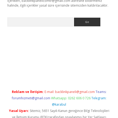
içerikleri,
backlinkpanelicomtr@gmail.com
adresine bildirmeniz
halinde, ilgili içerikler yasal süre içerisinde sitemizden kaldırılacaktır.
Arama
riş
Betexper giriş adresi
betexper.xyz
m elexbet
Reklam ve İletişim:
E-mail:
backlinkpaneli@gmail.com
Teams:
forumhizmeti@gmail.com
Whatsapp: 0262 606 0 726
Telegram:
@karabul
Yasal Uyarı:
Sitemiz, 5651 Sayılı Kanun gereğince Bilgi Teknolojileri
ve İletişim Kurumu (BTK) tarafından onaylanmış bir Yer Sağlayıcı