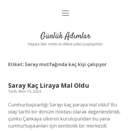
menüyü
Anasayfa
aç
Gizlilik Politikası
Günlük Adımlar
Yasal Uyarı
Hayata dair renkli ve dikkat çekici paylaşımlar.
Hakkımızda
Etiket:
Saray mutfağında kaç kişi çalışıyor
Saray Kaç Liraya Mal Oldu
Tarih: Ekim 19, 2024
Cumhurbaşkanlığı Sarayı kaç paraya mal oldu? Bu
olay tarihi bir dönüm noktası olarak değerlendirildi,
çünkü Çankaya ülkenin kuruluşundan bu yana
cumhurbaşkanları için sembolik bir merkezdi.