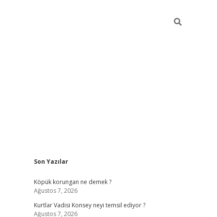
Sidebar
Son Yazılar
betci
vdcasino güncel giriş
ilbet casino
ilbet yeni gi
Köpük korungan ne demek ?
Ağustos 7, 2026
Kurtlar Vadisi Konsey neyi temsil ediyor ?
Ağustos 7, 2026