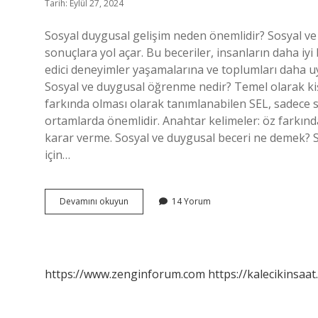
Tarih: Eylül 27, 2024
Sosyal duygusal gelişim neden önemlidir? Sosyal ve
sonuçlara yol açar. Bu beceriler, insanların daha iyi
edici deneyimler yaşamalarına ve toplumları daha uy
Sosyal ve duygusal öğrenme nedir? Temel olarak kiş
farkında olması olarak tanımlanabilen SEL, sadece sı
ortamlarda önemlidir. Anahtar kelimeler: öz farkındal
karar verme. Sosyal ve duygusal beceri ne demek? So
için…
Sosyal
Devamını okuyun
14 Yorum
Duygusal
Öğrenme
Neden
Önemlidir
https://www.zenginforum.com
https://kalecikinsaat