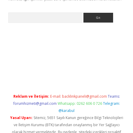
Arama
eni giriş
Betexper giriş adresi
betexper.xyz
m elexbet
Reklam ve İletişim:
E-mail:
backlinkpaneli@gmail.com
Teams:
forumhizmeti@gmail.com
Whatsapp: 0262 606 0 726
Telegram:
@karabul
Yasal Uyarı:
Sitemiz, 5651 Sayılı Kanun gereğince Bilgi Teknolojileri
ve İletişim Kurumu (BTK) tarafından onaylanmış bir Yer Sağlayıcı
olarak hizmet vermektedir. Bu nedenle, sitedeki içerikleri proaktif