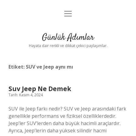
menüyü
Anasayfa
aç
Gizlilik Politikası
Günlük Adımlar
Yasal Uyarı
Hayata dair renkli ve dikkat çekici paylaşımlar.
Hakkımızda
Etiket:
SUV ve Jeep aynı mı
Suv Jeep Ne Demek
Tarih: Kasım 4, 2024
SUV ile Jeep farkı nedir? SUV ve Jeep arasındaki fark
genellikle performans ve fiziksel özelliklerdedir.
Jeep’ler SUV’lerden daha büyük hacimli araçlardır.
Ayrıca, Jeep’lerin daha yüksek silindir hacmi