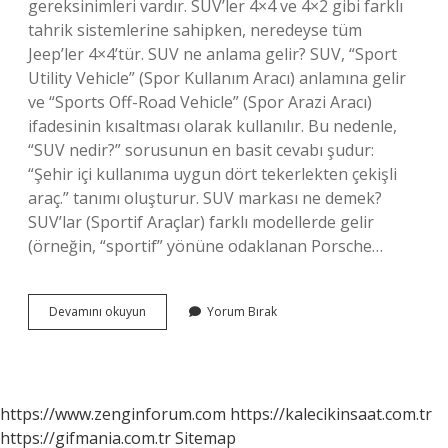
gereksinimleri vardır. SUV’ler 4×4 ve 4×2 gibi farklı
tahrik sistemlerine sahipken, neredeyse tüm
Jeep’ler 4×4’tür. SUV ne anlama gelir? SUV, “Sport
Utility Vehicle” (Spor Kullanım Aracı) anlamına gelir
ve “Sports Off-Road Vehicle” (Spor Arazi Aracı)
ifadesinin kısaltması olarak kullanılır. Bu nedenle,
“SUV nedir?” sorusunun en basit cevabı şudur:
“Şehir içi kullanıma uygun dört tekerlekten çekişli
araç.” tanımı oluşturur. SUV markası ne demek?
SUV’lar (Sportif Araçlar) farklı modellerde gelir
(örneğin, “sportif” yönüne odaklanan Porsche…
Suv
Devamını okuyun
Yorum Bırak
Jeep
Ne
Demek
https://www.zenginforum.com
https://kalecikinsaat.com.tr
https://gifmania.com.tr
Sitemap