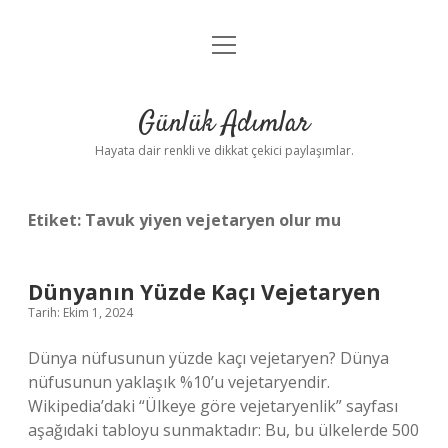
menüyü
Anasayfa
aç
Gizlilik Politikası
Günlük Adımlar
Yasal Uyarı
Hayata dair renkli ve dikkat çekici paylaşımlar.
Hakkımızda
Etiket:
Tavuk yiyen vejetaryen olur mu
Dünyanın Yüzde Kaçı Vejetaryen
Tarih: Ekim 1, 2024
Dünya nüfusunun yüzde kaçı vejetaryen? Dünya
nüfusunun yaklaşık %10’u vejetaryendir.
Wikipedia’daki “Ülkeye göre vejetaryenlik” sayfası
aşağıdaki tabloyu sunmaktadır: Bu, bu ülkelerde 500