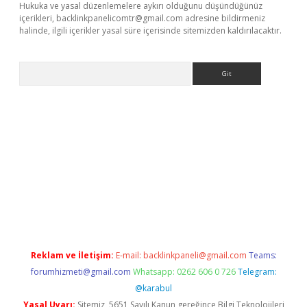
Hukuka ve yasal düzenlemelere aykırı olduğunu düşündüğünüz
içerikleri,
backlinkpanelicomtr@gmail.com
adresine bildirmeniz
halinde, ilgili içerikler yasal süre içerisinde sitemizden kaldırılacaktır.
Arama
riş
Betexper giriş adresi
betexper.xyz
m elexbet
Reklam ve İletişim:
E-mail:
backlinkpaneli@gmail.com
Teams:
forumhizmeti@gmail.com
Whatsapp: 0262 606 0 726
Telegram:
@karabul
Yasal Uyarı:
Sitemiz, 5651 Sayılı Kanun gereğince Bilgi Teknolojileri