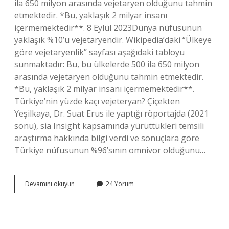
ila 650 milyon arasında vejetaryen olduğunu tahmin
etmektedir. *Bu, yaklaşık 2 milyar insanı
içermemektedir**. 8 Eylül 2023Dünya nüfusunun
yaklaşık %10’u vejetaryendir. Wikipedia’daki “Ülkeye
göre vejetaryenlik” sayfası aşağıdaki tabloyu
sunmaktadır: Bu, bu ülkelerde 500 ila 650 milyon
arasında vejetaryen olduğunu tahmin etmektedir.
*Bu, yaklaşık 2 milyar insanı içermemektedir**.
Türkiye’nin yüzde kaçı vejeteryan? Çiçekten
Yeşilkaya, Dr. Suat Erus ile yaptığı röportajda (2021
sonu), sia Insight kapsamında yürüttükleri temsili
araştırma hakkında bilgi verdi ve sonuçlara göre
Türkiye nüfusunun %96’sının omnivor olduğunu…
Dünyanın
Devamını okuyun
24 Yorum
Yüzde
Kaçı
Vejetaryen