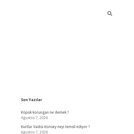
Sidebar
Son Yazılar
betci
vdcasino güncel giriş
ilbet casino
ilbet yeni giriş
Betexp
Köpük korungan ne demek ?
Ağustos 7, 2026
Kurtlar Vadisi Konsey neyi temsil ediyor ?
Ağustos 7, 2026