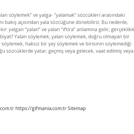
alan söylemek” ve yalga- “yalamak” sözcükleri arasındaki
nı bakış açısından yala sözcüğüne dönebiliriz. Bu nedenle,
: yalgan “yalan” ve yalan “iftira” anlamına gelir, gerçeklikl
debiyat? Yalan söylemek, yalan söylemek, doğru olmayan bir
y söylemek, haksız bir şey söylemek ve birisinin söylemediği
uğu sözcüklerde yatar; geçmiş veya gelecek, vaat edilmiş veya
…
.com.tr
https://gifmania.com.tr
Sitemap