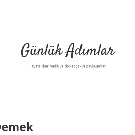
Günlük Adımlar
Hayata dair renkli ve dikkat çekici paylaşımlar.
 Demek