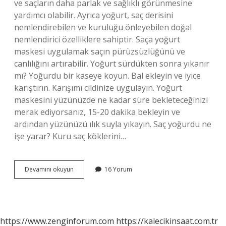
ve saçların daha parlak ve sağlıklı görünmesine
yardımcı olabilir. Ayrıca yoğurt, saç derisini
nemlendirebilen ve kuruluğu önleyebilen doğal
nemlendirici özelliklere sahiptir. Saça yoğurt
maskesi uygulamak saçın pürüzsüzlüğünü ve
canlılığını artırabilir. Yoğurt sürdükten sonra yıkanır
mı? Yoğurdu bir kaseye koyun. Bal ekleyin ve iyice
karıştırın. Karışımı cildinize uygulayın. Yoğurt
maskesini yüzünüzde ne kadar süre bekleteceğinizi
merak ediyorsanız, 15-20 dakika bekleyin ve
ardından yüzünüzü ılık suyla yıkayın. Saç yoğurdu ne
işe yarar? Kuru saç köklerini…
Yoğurt
Devamını okuyun
16 Yorum
Saçta
Ne
Kadar
Bekletilmeli
https://www.zenginforum.com
https://kalecikinsaat.com.tr