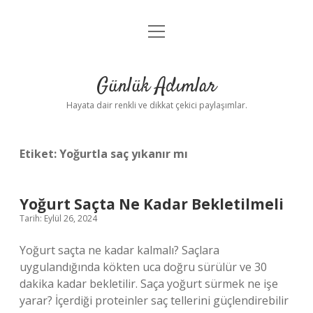
menüyü
Anasayfa
aç
Gizlilik Politikası
Günlük Adımlar
Yasal Uyarı
Hayata dair renkli ve dikkat çekici paylaşımlar.
Hakkımızda
Etiket:
Yoğurtla saç yıkanır mı
Yoğurt Saçta Ne Kadar Bekletilmeli
Tarih: Eylül 26, 2024
Yoğurt saçta ne kadar kalmalı? Saçlara
uygulandığında kökten uca doğru sürülür ve 30
dakika kadar bekletilir. Saça yoğurt sürmek ne işe
yarar? İçerdiği proteinler saç tellerini güçlendirebilir