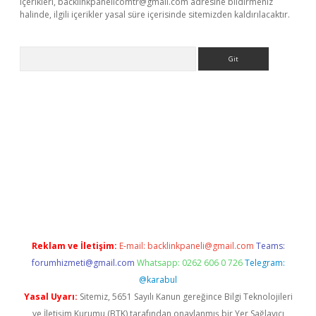
içerikleri,
backlinkpanelicomtr@gmail.com
adresine bildirmeniz
halinde, ilgili içerikler yasal süre içerisinde sitemizden kaldırılacaktır.
Arama
iş
Betexper giriş adresi
betexper.xyz
m elexbet
Reklam ve İletişim:
E-mail:
backlinkpaneli@gmail.com
Teams:
forumhizmeti@gmail.com
Whatsapp: 0262 606 0 726
Telegram:
@karabul
Yasal Uyarı:
Sitemiz, 5651 Sayılı Kanun gereğince Bilgi Teknolojileri
ve İletişim Kurumu (BTK) tarafından onaylanmış bir Yer Sağlayıcı