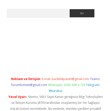
Arama
giriş adresi
betexper.xyz
m elexbet
Reklam ve İletişim:
E-mail:
backlinkpaneli@gmail.com
Teams:
forumhizmeti@gmail.com
Whatsapp: 0262 606 0 726
Telegram:
@karabul
Yasal Uyarı:
Sitemiz, 5651 Sayılı Kanun gereğince Bilgi Teknolojileri
ve İletişim Kurumu (BTK) tarafından onaylanmış bir Yer Sağlayıcı
olarak hizmet vermektedir. Bu nedenle, sitedeki içerikleri proaktif