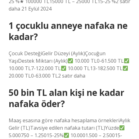
25 %★ 100000 TL15000 TL – 25000 TL15-25 %2 satır
daha 21 Eylül 2024
1 çocuklu anneye nafaka ne
kadar?
Çocuk DesteğiGelir Düzeyi (Aylık)Çocuğun
YaşıDestek Miktarı (Aylık)
10.000 TL0-61.500 TL
10.000 TL7-122.000 TL
10.000 TL13-182.500 TL
20.000 TL0-63.000 TL2 satır daha
50 bin TL alan kişi ne kadar
nafaka öder?
Maaş esasına göre nafaka hesaplama örnekleriAylık
Gelir (TL)Tavsiye edilen nafaka tutarı (TL)Yüzde
5.000750 – 1.25015-25%
10.0001.500 – 2.50015-