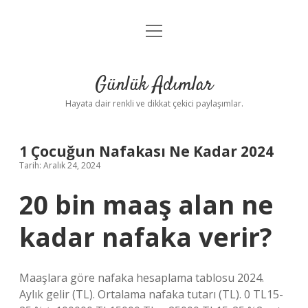
menüyü
Anasayfa
aç
Gizlilik Politikası
Günlük Adımlar
Yasal Uyarı
Hayata dair renkli ve dikkat çekici paylaşımlar.
Hakkımızda
1 Çocuğun Nafakası Ne Kadar 2024
Tarih: Aralık 24, 2024
20 bin maaş alan ne
kadar nafaka verir?
Maaşlara göre nafaka hesaplama tablosu 2024.
Aylık gelir (TL). Ortalama nafaka tutarı (TL). 0 TL15-