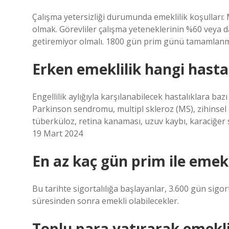
Çalışma yetersizliği durumunda emeklilik koşulları
olmak. Görevliler çalışma yeteneklerinin %60 veya da
getiremiyor olmalı. 1800 gün prim günü tamamlanmı
Erken emeklilik hangi hastal
Engellilik aylığıyla karşılanabilecek hastalıklara ba
Parkinson sendromu, multipl skleroz (MS), zihinsel en
tüberküloz, retina kanaması, uzuv kaybı, karaciğer 
19 Mart 2024
En az kaç gün prim ile emek
Bu tarihte sigortalılığa başlayanlar, 3.600 gün sigor
süresinden sonra emekli olabilecekler.
Toplu para yatırarak emekl