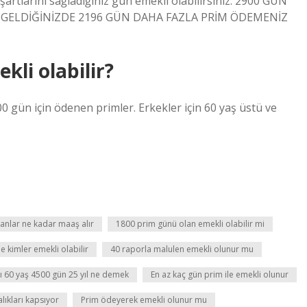
 şartlarını sağladığınız gün emekli olabilirsiniz. 2900 GÜN
A GELDİĞİNİZDE 2196 GÜN DAHA FAZLA PRİM ÖDEMENİZ
kli olabilir?
600 gün için ödenen primler. Erkekler için 60 yaş üstü ve
anlar ne kadar maaş alır
1800 prim günü olan emekli olabilir mi
e kimler emekli olabilir
40 raporla malulen emekli olunur mu
arı 60 yaş 4500 gün 25 yıl ne demek
En az kaç gün prim ile emekli olunur
lıkları kapsıyor
Prim ödeyerek emekli olunur mu