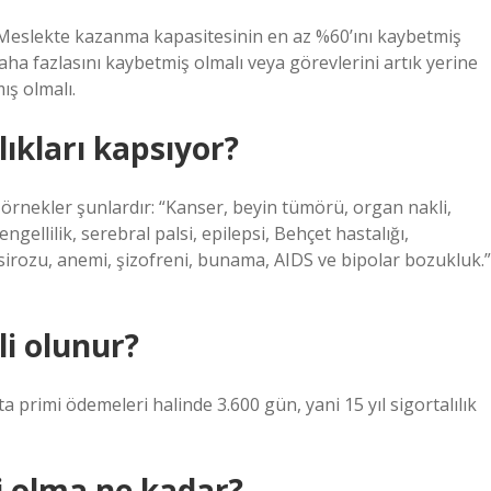
: Meslekte kazanma kapasitesinin en az %60’ını kaybetmiş
ha fazlasını kaybetmiş olmalı veya görevlerini artık yerine
ş olmalı.
ıkları kapsıyor?
zı örnekler şunlardır: “Kanser, beyin tümörü, organ nakli,
gellilik, serebral palsi, epilepsi, Behçet hastalığı,
sirozu, anemi, şizofreni, bunama, AIDS ve bipolar bozukluk.”
li olunur?
ta primi ödemeleri halinde 3.600 gün, yani 15 yıl sigortalılık
i olma ne kadar?