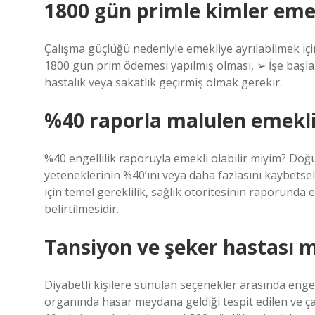
1800 gün primle kimler emekl
Çalışma güçlüğü nedeniyle emekliye ayrılabilmek için;
1800 gün prim ödemesi yapılmış olması, ➢ İşe başl
hastalık veya sakatlık geçirmiş olmak gerekir.
%40 raporla malulen emekl
%40 engellilik raporuyla emekli olabilir miyim? Doğu
yeteneklerinin %40’ını veya daha fazlasını kaybetsel
için temel gereklilik, sağlık otoritesinin raporund
belirtilmesidir.
Tansiyon ve şeker hastası m
Diyabetli kişilere sunulan seçenekler arasında engell
organında hasar meydana geldiği tespit edilen ve ça