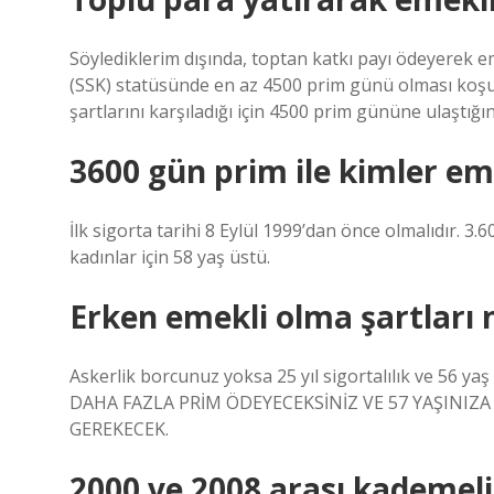
Söylediklerim dışında, toptan katkı payı ödeyerek e
(SSK) statüsünde en az 4500 prim günü olması koşul
şartlarını karşıladığı için 4500 prim gününe ulaştığın
3600 gün prim ile kimler eme
İlk sigorta tarihi 8 Eylül 1999’dan önce olmalıdır. 3.
kadınlar için 58 yaş üstü.
Erken emekli olma şartları 
Askerlik borcunuz yoksa 25 yıl sigortalılık ve 56 yaş
DAHA FAZLA PRİM ÖDEYECEKSİNİZ VE 57 YAŞINIZ
GEREKECEK.
2000 ve 2008 arası kademeli