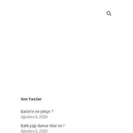
Sidebar
Son Yazılar
vdcasino güncel giriş
ilbet casino
ilbet yeni giriş
Betexper giri
Bartın’ın ne yetişir ?
Ağustos 5, 2026
Balık yağı damar tıkar mı ?
Ağustos 5, 2026