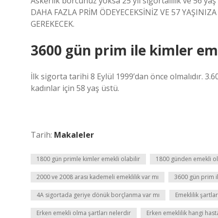
Askerlik borcunuz yoksa 25 yıl sigortalılık ve 56 yaş
DAHA FAZLA PRİM ÖDEYECEKSİNİZ VE 57 YAŞINIZ
GEREKECEK.
3600 gün prim ile kimler eme
İlk sigorta tarihi 8 Eylül 1999’dan önce olmalıdır. 3.
kadınlar için 58 yaş üstü.
Tarih:
Makaleler
1800 gün primle kimler emekli olabilir
1800 günden emekli ol
2000 ve 2008 arası kademeli emeklilik var mı
3600 gün prim il
4A sigortada geriye dönük borçlanma var mı
Emeklilik şartl
Erken emekli olma şartları nelerdir
Erken emeklilik hangi hasta