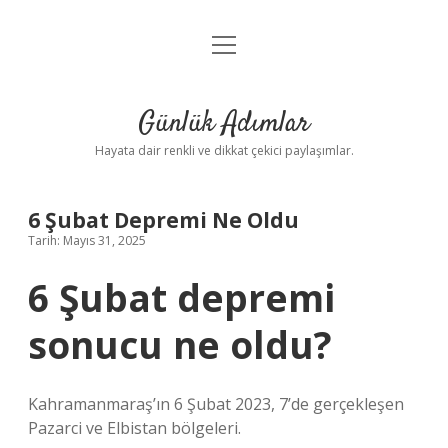
menüyü
Anasayfa
aç
Gizlilik Politikası
Günlük Adımlar
Yasal Uyarı
Hayata dair renkli ve dikkat çekici paylaşımlar.
Hakkımızda
6 Şubat Depremi Ne Oldu
Tarih: Mayıs 31, 2025
6 Şubat depremi
sonucu ne oldu?
Kahramanmaraş’ın 6 Şubat 2023, 7’de gerçekleşen
Pazarci ve Elbistan bölgeleri.