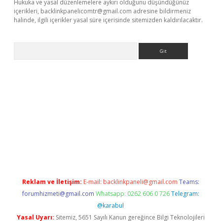
Hukuka ve yasal düzenlemelere aykırı olduğunu düşündüğünüz
içerikleri,
backlinkpanelicomtr@gmail.com
adresine bildirmeniz
halinde, ilgili içerikler yasal süre içerisinde sitemizden kaldırılacaktır.
Arama
 giriş adresi
betexper.xyz
m elexbet
Reklam ve İletişim:
E-mail:
backlinkpaneli@gmail.com
Teams:
forumhizmeti@gmail.com
Whatsapp: 0262 606 0 726
Telegram:
@karabul
Yasal Uyarı:
Sitemiz, 5651 Sayılı Kanun gereğince Bilgi Teknolojileri