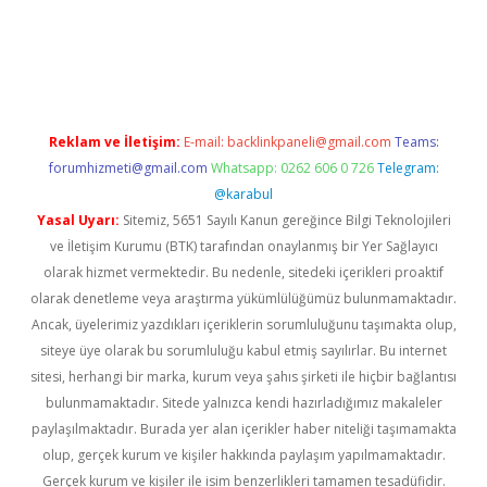
r giriş adresi
betexper.xyz
m elexbet
Reklam ve İletişim:
E-mail:
backlinkpaneli@gmail.com
Teams:
forumhizmeti@gmail.com
Whatsapp: 0262 606 0 726
Telegram:
@karabul
Yasal Uyarı:
Sitemiz, 5651 Sayılı Kanun gereğince Bilgi Teknolojileri
ve İletişim Kurumu (BTK) tarafından onaylanmış bir Yer Sağlayıcı
olarak hizmet vermektedir. Bu nedenle, sitedeki içerikleri proaktif
olarak denetleme veya araştırma yükümlülüğümüz bulunmamaktadır.
Ancak, üyelerimiz yazdıkları içeriklerin sorumluluğunu taşımakta olup,
siteye üye olarak bu sorumluluğu kabul etmiş sayılırlar. Bu internet
sitesi, herhangi bir marka, kurum veya şahıs şirketi ile hiçbir bağlantısı
bulunmamaktadır. Sitede yalnızca kendi hazırladığımız makaleler
paylaşılmaktadır. Burada yer alan içerikler haber niteliği taşımamakta
olup, gerçek kurum ve kişiler hakkında paylaşım yapılmamaktadır.
Gerçek kurum ve kişiler ile isim benzerlikleri tamamen tesadüfidir.