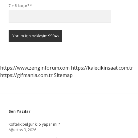
7 + 8 kaçtır?
*
https://www.zenginforum.com
https://kalecikinsaat.com.tr
https://gifmania.com.tr
Sitemap
Sidebar
Son Yazılar
Köftelik bulgur kilo yapar mı ?
Ağustos 9, 2026