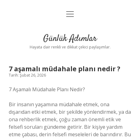
menüyü
Anasayfa
aç
Gizlilik Politikası
Günlük Adımlar
Yasal Uyarı
Hayata dair renkli ve dikkat çekici paylaşımlar.
Hakkımızda
7 aşamalı müdahale planı nedir ?
Tarih: Şubat 26, 2026
7 Aşamalı Müdahale Planı Nedir?
Bir insanın yaşamına müdahale etmek, ona
dışarıdan etki etmek, bir şekilde yönlendirmek, ya da
ona rehberlik etmek, çoğu zaman önemli etik ve
felsefi soruları gündeme getirir. Bir kişiye yardım
etme çabası, derin felsefi meseleleri de barındırır. Bu