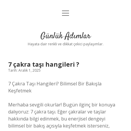
menüyü
Anasayfa
aç
Gizlilik Politikası
Günlük Adımlar
Yasal Uyarı
Hayata dair renkli ve dikkat çekici paylaşımlar.
Hakkımızda
7 çakra taşı hangileri ?
Tarih: Aralık 1, 2025
7 Çakra Taşı Hangileri? Bilimsel Bir Bakışla
Keşfetmek
Merhaba sevgili okurlar! Bugün ilginç bir konuya
dalıyoruz: 7 çakra taşı. Eğer çakralar ve taşlar
hakkında bilgi edinmek, bu enerjisel dengeyi
bilimsel bir bakış açısıyla keşfetmek isterseniz,