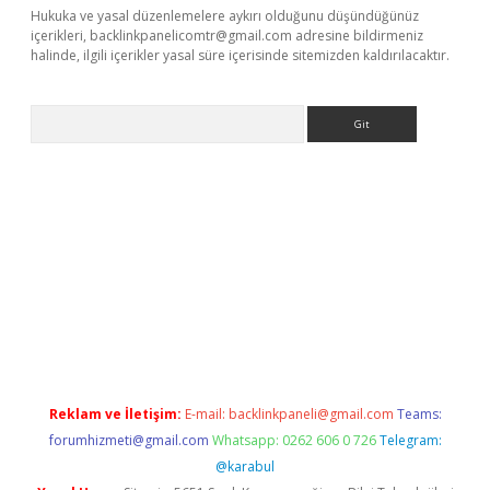
Hukuka ve yasal düzenlemelere aykırı olduğunu düşündüğünüz
içerikleri,
backlinkpanelicomtr@gmail.com
adresine bildirmeniz
halinde, ilgili içerikler yasal süre içerisinde sitemizden kaldırılacaktır.
Arama
Betexper giriş adresi
betexper.xyz
m elexbet
Reklam ve İletişim:
E-mail:
backlinkpaneli@gmail.com
Teams:
forumhizmeti@gmail.com
Whatsapp: 0262 606 0 726
Telegram:
@karabul