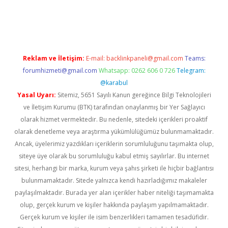
per giriş adresi
betexper.xyz
m elexbet
Reklam ve İletişim:
E-mail:
backlinkpaneli@gmail.com
Teams:
forumhizmeti@gmail.com
Whatsapp: 0262 606 0 726
Telegram:
@karabul
Yasal Uyarı:
Sitemiz, 5651 Sayılı Kanun gereğince Bilgi Teknolojileri
ve İletişim Kurumu (BTK) tarafından onaylanmış bir Yer Sağlayıcı
olarak hizmet vermektedir. Bu nedenle, sitedeki içerikleri proaktif
olarak denetleme veya araştırma yükümlülüğümüz bulunmamaktadır.
Ancak, üyelerimiz yazdıkları içeriklerin sorumluluğunu taşımakta olup,
siteye üye olarak bu sorumluluğu kabul etmiş sayılırlar. Bu internet
sitesi, herhangi bir marka, kurum veya şahıs şirketi ile hiçbir bağlantısı
bulunmamaktadır. Sitede yalnızca kendi hazırladığımız makaleler
paylaşılmaktadır. Burada yer alan içerikler haber niteliği taşımamakta
olup, gerçek kurum ve kişiler hakkında paylaşım yapılmamaktadır.
Gerçek kurum ve kişiler ile isim benzerlikleri tamamen tesadüfidir.