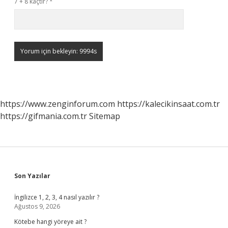
7 + 8 kaçtır?
*
https://www.zenginforum.com
https://kalecikinsaat.com.tr
https://gifmania.com.tr
Sitemap
Sidebar
Son Yazılar
İngilizce 1, 2, 3, 4 nasıl yazılır ?
Ağustos 9, 2026
Kötebe hangi yöreye ait ?