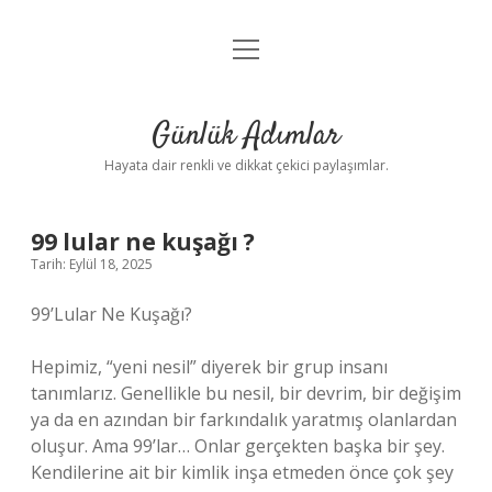
menüyü
Anasayfa
aç
Gizlilik Politikası
Günlük Adımlar
Yasal Uyarı
Hayata dair renkli ve dikkat çekici paylaşımlar.
Hakkımızda
99 lular ne kuşağı ?
Tarih: Eylül 18, 2025
99’Lular Ne Kuşağı?
Hepimiz, “yeni nesil” diyerek bir grup insanı
tanımlarız. Genellikle bu nesil, bir devrim, bir değişim
ya da en azından bir farkındalık yaratmış olanlardan
oluşur. Ama 99’lar… Onlar gerçekten başka bir şey.
Kendilerine ait bir kimlik inşa etmeden önce çok şey