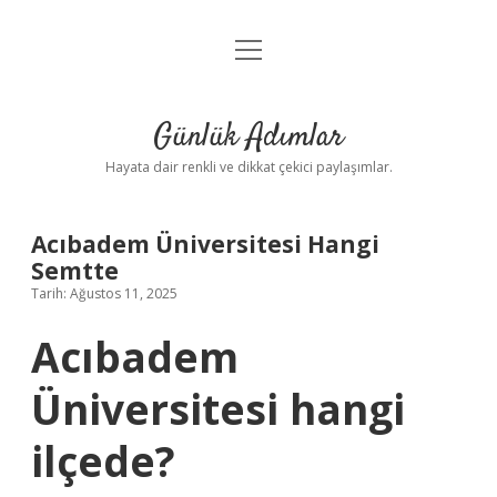
menüyü
Anasayfa
aç
Gizlilik Politikası
Günlük Adımlar
Yasal Uyarı
Hayata dair renkli ve dikkat çekici paylaşımlar.
Hakkımızda
Acıbadem Üniversitesi Hangi
Semtte
Tarih: Ağustos 11, 2025
Acıbadem
Üniversitesi hangi
ilçede?