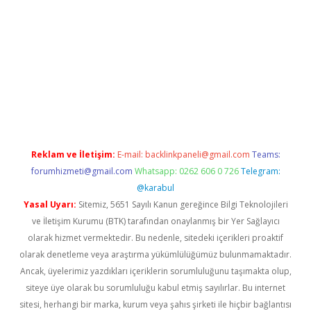
giriş adresi
betexper.xyz
m elexbet
Reklam ve İletişim:
E-mail:
backlinkpaneli@gmail.com
Teams:
forumhizmeti@gmail.com
Whatsapp: 0262 606 0 726
Telegram:
@karabul
Yasal Uyarı:
Sitemiz, 5651 Sayılı Kanun gereğince Bilgi Teknolojileri
ve İletişim Kurumu (BTK) tarafından onaylanmış bir Yer Sağlayıcı
olarak hizmet vermektedir. Bu nedenle, sitedeki içerikleri proaktif
olarak denetleme veya araştırma yükümlülüğümüz bulunmamaktadır.
Ancak, üyelerimiz yazdıkları içeriklerin sorumluluğunu taşımakta olup,
siteye üye olarak bu sorumluluğu kabul etmiş sayılırlar. Bu internet
sitesi, herhangi bir marka, kurum veya şahıs şirketi ile hiçbir bağlantısı