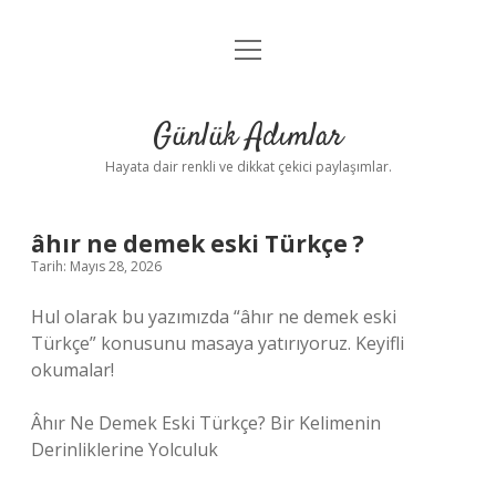
menüyü
Anasayfa
aç
Gizlilik Politikası
Günlük Adımlar
Yasal Uyarı
Hayata dair renkli ve dikkat çekici paylaşımlar.
Hakkımızda
âhır ne demek eski Türkçe ?
Tarih: Mayıs 28, 2026
Hul olarak bu yazımızda “âhır ne demek eski
Türkçe” konusunu masaya yatırıyoruz. Keyifli
okumalar!
Âhır Ne Demek Eski Türkçe? Bir Kelimenin
Derinliklerine Yolculuk