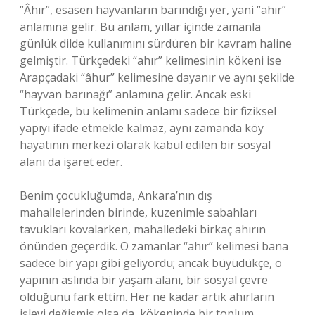
“Âhır”, esasen hayvanların barındığı yer, yani “ahır”
anlamına gelir. Bu anlam, yıllar içinde zamanla
günlük dilde kullanımını sürdüren bir kavram haline
gelmiştir. Türkçedeki “ahır” kelimesinin kökeni ise
Arapçadaki “âhur” kelimesine dayanır ve aynı şekilde
“hayvan barınağı” anlamına gelir. Ancak eski
Türkçede, bu kelimenin anlamı sadece bir fiziksel
yapıyı ifade etmekle kalmaz, aynı zamanda köy
hayatının merkezi olarak kabul edilen bir sosyal
alanı da işaret eder.
Benim çocukluğumda, Ankara’nın dış
mahallelerinden birinde, kuzenimle sabahları
tavukları kovalarken, mahalledeki birkaç ahırın
önünden geçerdik. O zamanlar “ahır” kelimesi bana
sadece bir yapı gibi geliyordu; ancak büyüdükçe, o
yapının aslında bir yaşam alanı, bir sosyal çevre
olduğunu fark ettim. Her ne kadar artık ahırların
işlevi değişmiş olsa da, kökeninde bir toplum