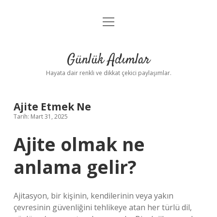
menüyü
Anasayfa
aç
Gizlilik Politikası
Günlük Adımlar
Yasal Uyarı
Hayata dair renkli ve dikkat çekici paylaşımlar.
Hakkımızda
Ajite Etmek Ne
Tarih: Mart 31, 2025
Ajite olmak ne
anlama gelir?
Ajitasyon, bir kişinin, kendilerinin veya yakın
çevresinin güvenliğini tehlikeye atan her türlü dil,