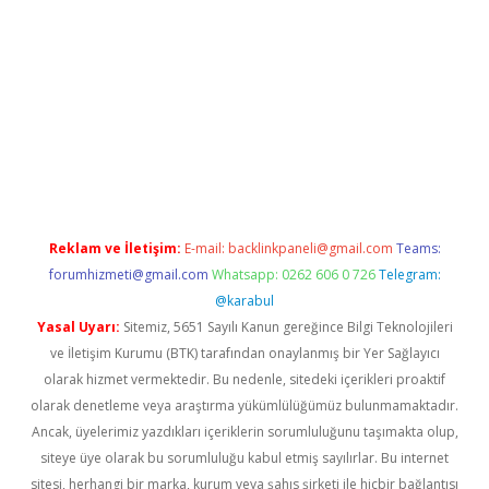
etexper giriş adresi
betexper.xyz
m elexbet
Reklam ve İletişim:
E-mail:
backlinkpaneli@gmail.com
Teams:
forumhizmeti@gmail.com
Whatsapp: 0262 606 0 726
Telegram:
@karabul
Yasal Uyarı:
Sitemiz, 5651 Sayılı Kanun gereğince Bilgi Teknolojileri
ve İletişim Kurumu (BTK) tarafından onaylanmış bir Yer Sağlayıcı
olarak hizmet vermektedir. Bu nedenle, sitedeki içerikleri proaktif
olarak denetleme veya araştırma yükümlülüğümüz bulunmamaktadır.
Ancak, üyelerimiz yazdıkları içeriklerin sorumluluğunu taşımakta olup,
siteye üye olarak bu sorumluluğu kabul etmiş sayılırlar. Bu internet
sitesi, herhangi bir marka, kurum veya şahıs şirketi ile hiçbir bağlantısı