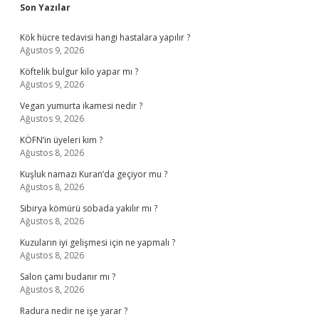
Sidebar
Son Yazılar
Kök hücre tedavisi hangi hastalara yapılır ?
Ağustos 9, 2026
Köftelik bulgur kilo yapar mı ?
Ağustos 9, 2026
Vegan yumurta ikamesi nedir ?
Ağustos 9, 2026
KÖFN’in üyeleri kim ?
Ağustos 8, 2026
Kuşluk namazı Kuran’da geçiyor mu ?
Ağustos 8, 2026
Sibirya kömürü sobada yakılır mı ?
Ağustos 8, 2026
Kuzuların iyi gelişmesi için ne yapmalı ?
Ağustos 8, 2026
Salon çamı budanır mı ?
Ağustos 8, 2026
Radura nedir ne işe yarar ?