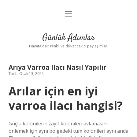
menüyü
Anasayfa
aç
Gizlilik Politikası
Günlük Adımlar
Yasal Uyarı
Hayata dair renkli ve dikkat çekici paylaşımlar.
Hakkımızda
Arıya Varroa Ilacı Nasıl Yapılır
Tarih: Ocak 13, 2025
Arılar için en iyi
varroa ilacı hangisi?
Güçlü kolonilerin zayıf kolonileri avlamasını
önlemek için aynı bölgedeki tüm kolonileri aynı anda