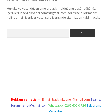
Hukuka ve yasal düzenlemelere aykırı olduğunu düşündüğünüz
içerikleri,
backlinkpanelicomtr@gmail.com
adresine bildirmeniz
halinde, ilgili içerikler yasal süre içerisinde sitemizden kaldırılacaktır.
Arama
 giriş adresi
betexper.xyz
m elexbet
Reklam ve İletişim:
E-mail:
backlinkpaneli@gmail.com
Teams:
forumhizmeti@gmail.com
Whatsapp: 0262 606 0 726
Telegram:
@karabul