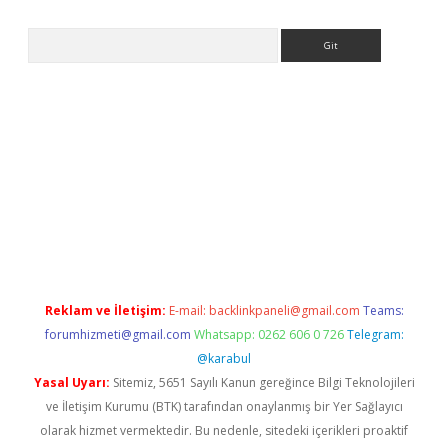
Arama
 adresi
betexper.xyz
m elexbet
Reklam ve İletişim:
E-mail:
backlinkpaneli@gmail.com
Teams:
forumhizmeti@gmail.com
Whatsapp: 0262 606 0 726
Telegram:
@karabul
Yasal Uyarı:
Sitemiz, 5651 Sayılı Kanun gereğince Bilgi Teknolojileri
ve İletişim Kurumu (BTK) tarafından onaylanmış bir Yer Sağlayıcı
olarak hizmet vermektedir. Bu nedenle, sitedeki içerikleri proaktif