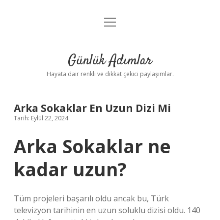
menüyü
Anasayfa
aç
Gizlilik Politikası
Günlük Adımlar
Yasal Uyarı
Hayata dair renkli ve dikkat çekici paylaşımlar.
Hakkımızda
Arka Sokaklar En Uzun Dizi Mi
Tarih: Eylül 22, 2024
Arka Sokaklar ne
kadar uzun?
Tüm projeleri başarılı oldu ancak bu, Türk
televizyon tarihinin en uzun soluklu dizisi oldu. 140