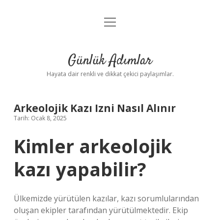
menüyü
Anasayfa
aç
Gizlilik Politikası
Günlük Adımlar
Yasal Uyarı
Hayata dair renkli ve dikkat çekici paylaşımlar.
Hakkımızda
Arkeolojik Kazı Izni Nasıl Alınır
Tarih: Ocak 8, 2025
Kimler arkeolojik
kazı yapabilir?
Ülkemizde yürütülen kazılar, kazı sorumlularından
oluşan ekipler tarafından yürütülmektedir. Ekip