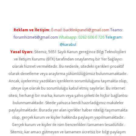
per giriş adresi
betexper.xyz
m elexbet
Reklam ve İletişim:
E-mail:
backlinkpaneli@gmail.com
Teams:
forumhizmeti@gmail.com
Whatsapp: 0262 606 0 726
Telegram:
@karabul
Yasal Uyarı:
Sitemiz, 5651 Sayılı Kanun gereğince Bilgi Teknolojileri
ve İletişim Kurumu (BTK) tarafından onaylanmış bir Yer Sağlayıcı
olarak hizmet vermektedir. Bu nedenle, sitedeki içerikleri proaktif
olarak denetleme veya araştırma yükümlülüğümüz bulunmamaktadır.
Ancak, üyelerimiz yazdıkları içeriklerin sorumluluğunu taşımakta olup,
siteye üye olarak bu sorumluluğu kabul etmiş sayılırlar. Bu internet
sitesi, herhangi bir marka, kurum veya şahıs şirketi ile hiçbir bağlantısı
bulunmamaktadır. Sitede yalnızca kendi hazırladığımız makaleler
paylaşılmaktadır. Burada yer alan içerikler haber niteliği taşımamakta
olup, gerçek kurum ve kişiler hakkında paylaşım yapılmamaktadır.
Gerçek kurum ve kişiler ile isim benzerlikleri tamamen tesadüfidir.
Sitemiz, kar amacı gütmeyen ve tamamen ücretsiz bir bilgi paylaşım