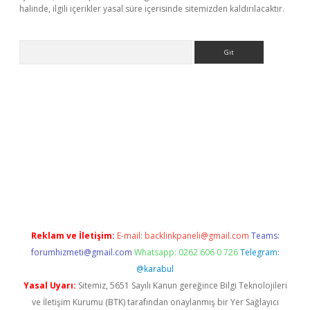
halinde, ilgili içerikler yasal süre içerisinde sitemizden kaldırılacaktır.
Arama
giriş adresi
betexper.xyz
m elexbet
Reklam ve İletişim:
E-mail:
backlinkpaneli@gmail.com
Teams:
forumhizmeti@gmail.com
Whatsapp: 0262 606 0 726
Telegram:
@karabul
Yasal Uyarı:
Sitemiz, 5651 Sayılı Kanun gereğince Bilgi Teknolojileri
ve İletişim Kurumu (BTK) tarafından onaylanmış bir Yer Sağlayıcı