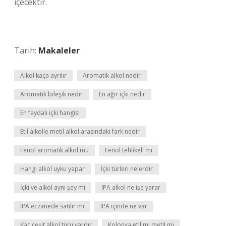
içecektir.
Tarih:
Makaleler
Alkol kaça ayrılır
Aromatik alkol nedir
Aromatik bileşik nedir
En ağır içki nedir
En faydalı içki hangisi
Etil alkolle metil alkol arasındaki fark nedir
Fenol aromatik alkol mü
Fenol tehlikeli mi
Hangi alkol uyku yapar
İçki türleri nelerdir
İçki ve alkol aynı şey mi
IPA alkol ne işe yarar
IPA eczanede satılır mı
IPA içinde ne var
Kaç çeşit alkol türü vardır
Kolonya etil mi metil mi