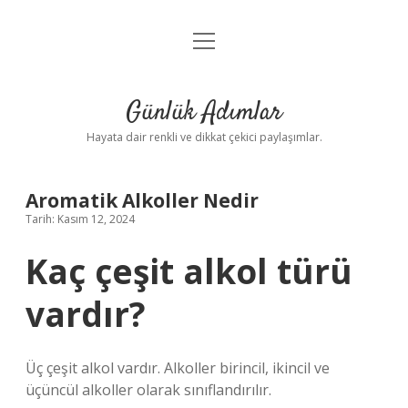
menüyü
Anasayfa
aç
Gizlilik Politikası
Günlük Adımlar
Yasal Uyarı
Hayata dair renkli ve dikkat çekici paylaşımlar.
Hakkımızda
Aromatik Alkoller Nedir
Tarih: Kasım 12, 2024
Kaç çeşit alkol türü
vardır?
Üç çeşit alkol vardır. Alkoller birincil, ikincil ve
üçüncül alkoller olarak sınıflandırılır.