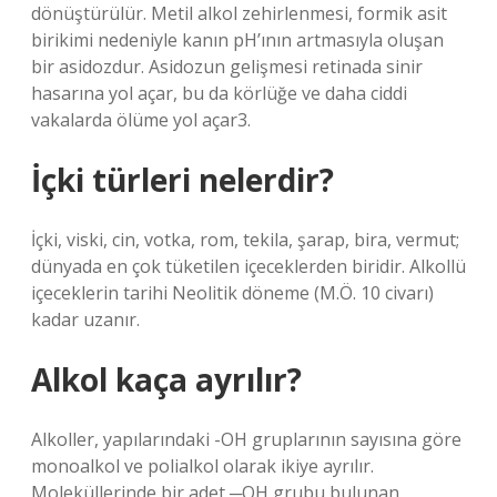
dönüştürülür. Metil alkol zehirlenmesi, formik asit
birikimi nedeniyle kanın pH’ının artmasıyla oluşan
bir asidozdur. Asidozun gelişmesi retinada sinir
hasarına yol açar, bu da körlüğe ve daha ciddi
vakalarda ölüme yol açar3.
İçki türleri nelerdir?
İçki, viski, cin, votka, rom, tekila, şarap, bira, vermut;
dünyada en çok tüketilen içeceklerden biridir. Alkollü
içeceklerin tarihi Neolitik döneme (M.Ö. 10 civarı)
kadar uzanır.
Alkol kaça ayrılır?
Alkoller, yapılarındaki -OH gruplarının sayısına göre
monoalkol ve polialkol olarak ikiye ayrılır.
Moleküllerinde bir adet ─OH grubu bulunan