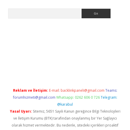
Arama
giriş adresi
betexper.xyz
m elexbet
Reklam ve İletişim:
E-mail:
backlinkpaneli@gmail.com
Teams:
forumhizmeti@gmail.com
Whatsapp: 0262 606 0 726
Telegram:
@karabul
Yasal Uyarı:
Sitemiz, 5651 Sayılı Kanun gereğince Bilgi Teknolojileri
ve İletişim Kurumu (BTK) tarafından onaylanmış bir Yer Sağlayıcı
olarak hizmet vermektedir. Bu nedenle, sitedeki içerikleri proaktif