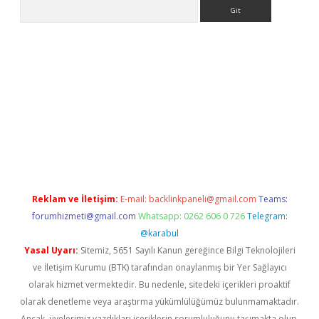
Arama
giriş adresi
betexper.xyz
m elexbet
Reklam ve İletişim:
E-mail:
backlinkpaneli@gmail.com
Teams:
forumhizmeti@gmail.com
Whatsapp: 0262 606 0 726
Telegram:
@karabul
Yasal Uyarı:
Sitemiz, 5651 Sayılı Kanun gereğince Bilgi Teknolojileri
ve İletişim Kurumu (BTK) tarafından onaylanmış bir Yer Sağlayıcı
olarak hizmet vermektedir. Bu nedenle, sitedeki içerikleri proaktif
olarak denetleme veya araştırma yükümlülüğümüz bulunmamaktadır.
Ancak, üyelerimiz yazdıkları içeriklerin sorumluluğunu taşımakta olup,