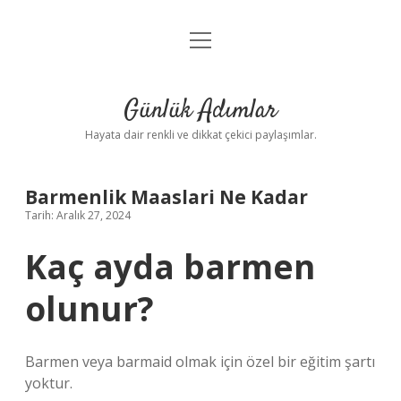
menüyü
Anasayfa
aç
Gizlilik Politikası
Günlük Adımlar
Yasal Uyarı
Hayata dair renkli ve dikkat çekici paylaşımlar.
Hakkımızda
Barmenlik Maaslari Ne Kadar
Tarih: Aralık 27, 2024
Kaç ayda barmen
olunur?
Barmen veya barmaid olmak için özel bir eğitim şartı
yoktur.