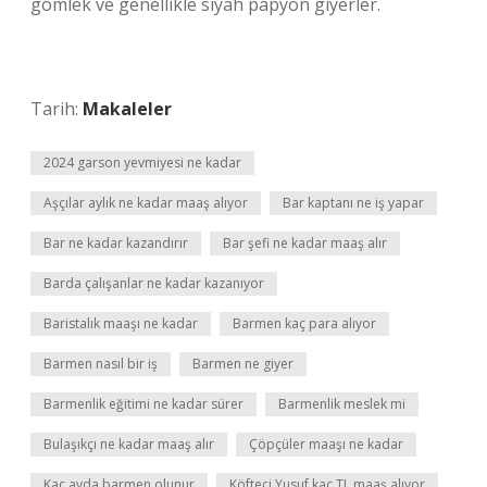
gömlek ve genellikle siyah papyon giyerler.
Tarih:
Makaleler
2024 garson yevmiyesi ne kadar
Aşçılar aylık ne kadar maaş alıyor
Bar kaptanı ne iş yapar
Bar ne kadar kazandırır
Bar şefi ne kadar maaş alır
Barda çalışanlar ne kadar kazanıyor
Baristalık maaşı ne kadar
Barmen kaç para alıyor
Barmen nasıl bir iş
Barmen ne giyer
Barmenlik eğitimi ne kadar sürer
Barmenlik meslek mi
Bulaşıkçı ne kadar maaş alır
Çöpçüler maaşı ne kadar
Kaç ayda barmen olunur
Köfteci Yusuf kaç TL maaş alıyor