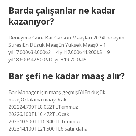
Barda çalışanlar ne kadar
kazanıyor?
Deneyime Göre Bar Garson Maaşları 2024Deneyim
SüresiEn Düşük MaaşEn Yüksek Maaş0 – 1
yıl17.000₺34.000₺2 – 4 yıl17.000₺41.800₺5 – 9
yıl18.600₺42.500₺10 yıl +19.700₺45.
Bar şefi ne kadar maaş alır?
Bar Manager için maaş geçmişiYılEn düşük
maaşOrtalama maaşOcak
202224.700TL8.052TLTemmuz
20226.100TL10.472TLOcak
202310.500TL16.940TLTemmuz
202314.100TL21.500TL6 satır daha