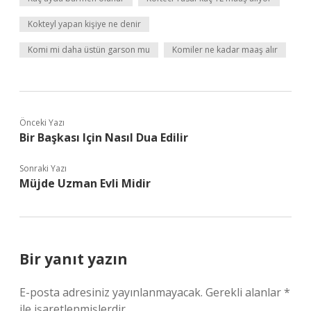
Kokteyl yapan kişiye ne denir
Komi mi daha üstün garson mu
Komiler ne kadar maaş alır
Önceki Yazı
Bir Başkası Için Nasıl Dua Edilir
Sonraki Yazı
Müjde Uzman Evli Midir
Bir yanıt yazın
E-posta adresiniz yayınlanmayacak.
Gerekli alanlar
*
ile işaretlenmişlerdir