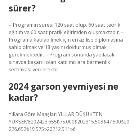
sürer?
– Programın süresi 120 saat olup, 60 saat teorik
eğitim ve 60 saat pratik eğitimden oluşmaktadır. –
Programa katılabilmek için en az lise diplomasına
sahip olmak ve 18 yaşını doldurmuş olmak
gerekmektedir. – Program sonunda yapılacak
sınavda başarılı olan katılımcılara barmenlik
sertifikası verilecektir.
2024 garson yevmiyesi ne
kadar?
Yıllara Göre Maaşlar: YILLAR DÜŞÜKTEN
YÜKSEK’E202423.655₺75.000₺202315.508₺47.500₺20
226.652₺19.575₺20212.911₺6.