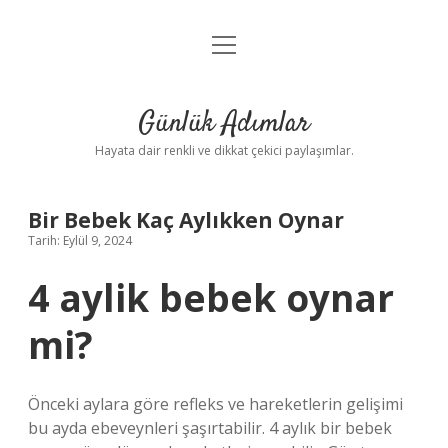
menüyü
Anasayfa
aç
Gizlilik Politikası
Günlük Adımlar
Yasal Uyarı
Hayata dair renkli ve dikkat çekici paylaşımlar.
Hakkımızda
Bir Bebek Kaç Aylıkken Oynar
Tarih: Eylül 9, 2024
4 aylik bebek oynar
mi?
Önceki aylara göre refleks ve hareketlerin gelişimi
bu ayda ebeveynleri şaşırtabilir. 4 aylık bir bebek