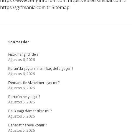
https://www.zenginforum.com
https://kalecikinsaat.com.tr
https://gifmania.com.tr
Sitemap
Sidebar
Son Yazılar
Fıstık hangi dilde ?
Ağustos 6, 2026
Kuran’da şeytanın ismi kaç defa geçer ?
Ağustos 6, 2026
Demans ile Alzheimer aynı mı ?
Ağustos 6, 2026
Bartın’ın ne yetişir ?
Ağustos 5, 2026
Balık yağı damar tıkar mı ?
Ağustos 5, 2026
Baharat nereye konur ?
Ağustos 5, 2026