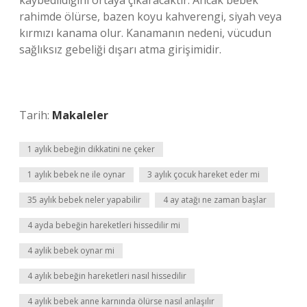
kaybedildiğini ortaya çıkaracaktır. Ancak bebek
rahimde ölürse, bazen koyu kahverengi, siyah veya
kırmızı kanama olur. Kanamanın nedeni, vücudun
sağlıksız gebeliği dışarı atma girişimidir.
Tarih:
Makaleler
1 aylık bebeğin dikkatini ne çeker
1 aylık bebek ne ile oynar
3 aylık çocuk hareket eder mi
35 aylık bebek neler yapabilir
4 ay atağı ne zaman başlar
4 ayda bebeğin hareketleri hissedilir mi
4 aylik bebek oynar mi
4 aylık bebeğin hareketleri nasıl hissedilir
4 aylık bebek anne karnında ölürse nasıl anlaşılır