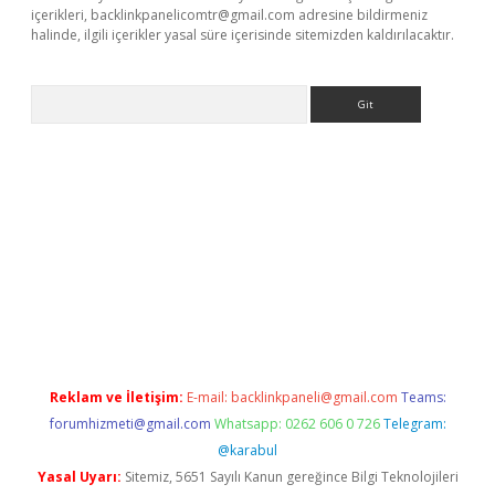
içerikleri,
backlinkpanelicomtr@gmail.com
adresine bildirmeniz
halinde, ilgili içerikler yasal süre içerisinde sitemizden kaldırılacaktır.
Arama
si
betexper.xyz
m elexbet
Reklam ve İletişim:
E-mail:
backlinkpaneli@gmail.com
Teams:
forumhizmeti@gmail.com
Whatsapp: 0262 606 0 726
Telegram:
@karabul
Yasal Uyarı:
Sitemiz, 5651 Sayılı Kanun gereğince Bilgi Teknolojileri