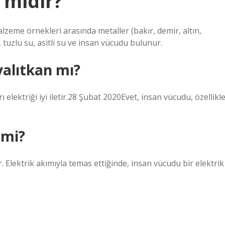
 midir?
lzeme örnekleri arasında metaller (bakır, demir, altın,
 tuzlu su, asitli su ve insan vücudu bulunur.
yalıtkan mı?
rı elektriği iyi iletir.28 Şubat 2020Evet, insan vücudu, özellikl
 mi?
 Elektrik akımıyla temas ettiğinde, insan vücudu bir elektrik