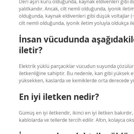
Deri aşırı kuru olduğunda, kaynak eldivenleri gibi dü
yalıtkandır. Ancak, cilt nemli olduğunda, iyonik ilet
olduğunda, kaynak eldivenleri gibi düşük voltajlar (~5
cilt nemli olduğunda, iyonik iletim yoluyla oldukça il
İnsan vücudunda aşağıdakile
iletir?
Elektrik yüklü parçacıklar vücudun suyunda çözülür. E
iletkenliğine sahiptir. Bu nedenle, kan gibi yüksek el
yüksekken, kaslarda ve kemiklerde orta derecede yü
En iyi iletken nedir?
Gümüş en iyi iletkendir, ikinci en iyi iletken bakırdı
kablolarda ve tellerde tercih edilir. Altın, kolayca ok