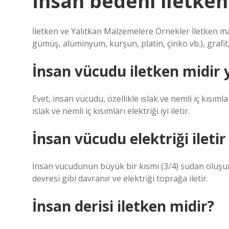
İnsan bedeni iletken
İletken ve Yalıtkan Malzemelere Örnekler İletken ma
gümüş, alüminyum, kurşun, platin, çinko vb.), grafit,
İnsan vücudu iletken midir 
Evet, insan vücudu, özellikle ıslak ve nemli iç kısımla
ıslak ve nemli iç kısımları elektriği iyi iletir.
İnsan vücudu elektriği iletir
İnsan vücudunun büyük bir kısmı (3/4) sudan oluşur.
devresi gibi davranır ve elektriği toprağa iletir.
İnsan derisi iletken midir?