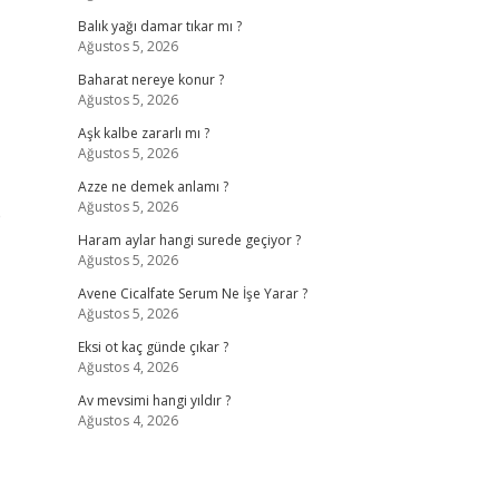
Balık yağı damar tıkar mı ?
Ağustos 5, 2026
Baharat nereye konur ?
Ağustos 5, 2026
Aşk kalbe zararlı mı ?
Ağustos 5, 2026
Azze ne demek anlamı ?
Ağustos 5, 2026
e
Haram aylar hangi surede geçiyor ?
Ağustos 5, 2026
Avene Cicalfate Serum Ne İşe Yarar ?
Ağustos 5, 2026
Eksi ot kaç günde çıkar ?
Ağustos 4, 2026
Av mevsimi hangi yıldır ?
Ağustos 4, 2026