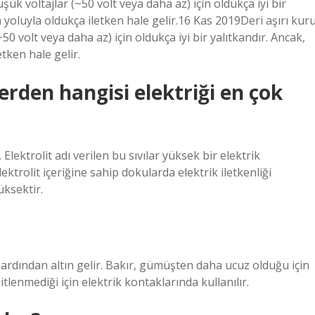
şük voltajlar (~50 volt veya daha az) için oldukça iyi bir
im yoluyla oldukça iletken hale gelir.16 Kas 2019Deri aşırı kur
0 volt veya daha az) için oldukça iyi bir yalıtkandır. Ancak,
etken hale gelir.
rden hangisi elektriği en çok
lektrolit adı verilen bu sıvılar yüksek bir elektrik
ektrolit içeriğine sahip dokularda elektrik iletkenliği
ksektir.
r, ardından altın gelir. Bakır, gümüşten daha ucuz olduğu için
sitlenmediği için elektrik kontaklarında kullanılır.