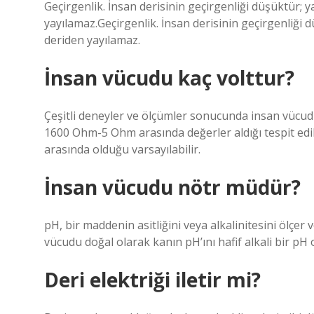
Geçirgenlik. İnsan derisinin geçirgenliği düşüktür;
yayılamaz.Geçirgenlik. İnsan derisinin geçirgenliği
deriden yayılamaz.
İnsan vücudu kaç volttur?
Çeşitli deneyler ve ölçümler sonucunda insan vücu
1600 Ohm-5 Ohm arasında değerler aldığı tespit ed
arasında olduğu varsayılabilir.
İnsan vücudu nötr müdür?
pH, bir maddenin asitliğini veya alkalinitesini ölçer v
vücudu doğal olarak kanın pH’ını hafif alkali bir pH o
Deri elektriği iletir mi?