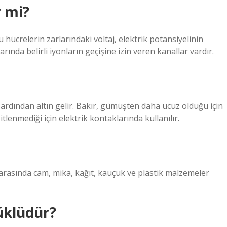
r mi?
hücrelerin zarlarındaki voltaj, elektrik potansiyelinin
nda belirli iyonların geçişine izin veren kanallar vardır.
r, ardından altın gelir. Bakır, gümüşten daha ucuz olduğu için
sitlenmediği için elektrik kontaklarında kullanılır.
arasında cam, mika, kağıt, kauçuk ve plastik malzemeler
üklüdür?