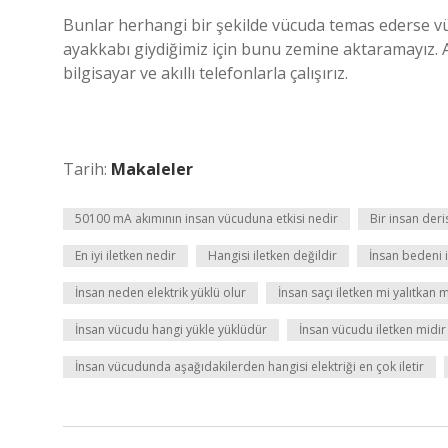
Bunlar herhangi bir şekilde vücuda temas ederse vü
ayakkabı giydiğimiz için bunu zemine aktaramayız. A
bilgisayar ve akıllı telefonlarla çalışırız.
Tarih:
Makaleler
50100 mA akımının insan vücuduna etkisi nedir
Bir insan deri
En iyi iletken nedir
Hangisi iletken değildir
İnsan bedeni i
İnsan neden elektrik yüklü olur
İnsan saçı iletken mi yalıtkan m
İnsan vücudu hangi yükle yüklüdür
İnsan vücudu iletken midir
İnsan vücudunda aşağıdakilerden hangisi elektriği en çok iletir