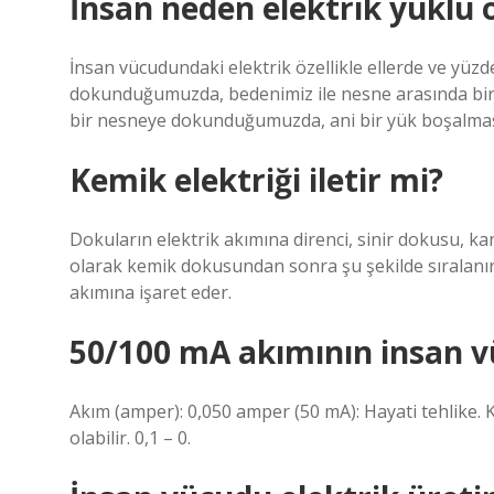
İnsan neden elektrik yüklü 
İnsan vücudundaki elektrik özellikle ellerde ve yüz
dokunduğumuzda, bedenimiz ile nesne arasında bir 
bir nesneye dokunduğumuzda, ani bir yük boşalmas
Kemik elektriği iletir mi?
Dokuların elektrik akımına direnci, sinir dokusu, ka
olarak kemik dokusundan sonra şu şekilde sıralanır
akımına işaret eder.
50/100 mA akımının insan v
Akım (amper): 0,050 amper (50 mA): Hayati tehlike. 
olabilir. 0,1 – 0.