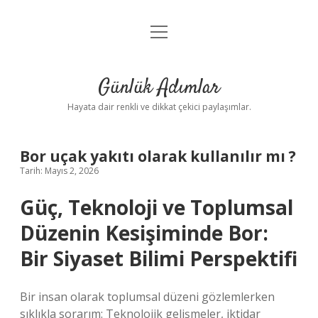
menüyü
Anasayfa
aç
Gizlilik Politikası
Günlük Adımlar
Yasal Uyarı
Hayata dair renkli ve dikkat çekici paylaşımlar.
Hakkımızda
Bor uçak yakıtı olarak kullanılır mı ?
Tarih: Mayıs 2, 2026
Güç, Teknoloji ve Toplumsal
Düzenin Kesişiminde Bor:
Bir Siyaset Bilimi Perspektifi
Bir insan olarak toplumsal düzeni gözlemlerken
sıklıkla sorarım: Teknolojik gelişmeler, iktidar