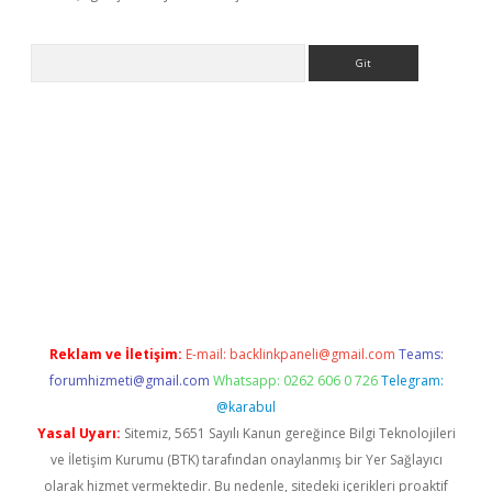
Arama
giriş
Betexper giriş adresi
betexper.xyz
m elexbet
Reklam ve İletişim:
E-mail:
backlinkpaneli@gmail.com
Teams:
forumhizmeti@gmail.com
Whatsapp: 0262 606 0 726
Telegram:
@karabul
Yasal Uyarı:
Sitemiz, 5651 Sayılı Kanun gereğince Bilgi Teknolojileri
ve İletişim Kurumu (BTK) tarafından onaylanmış bir Yer Sağlayıcı
olarak hizmet vermektedir. Bu nedenle, sitedeki içerikleri proaktif