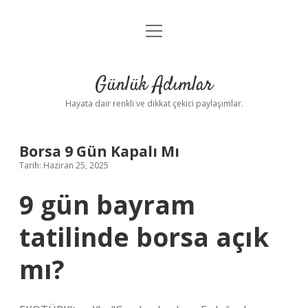
menüyü
Anasayfa
aç
Gizlilik Politikası
Günlük Adımlar
Yasal Uyarı
Hayata dair renkli ve dikkat çekici paylaşımlar.
Hakkımızda
Borsa 9 Gün Kapalı Mı
Tarih: Haziran 25, 2025
9 gün bayram
tatilinde borsa açık
mı?