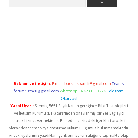
r giriş adresi
betexper.xyz
m elexbet
Reklam ve İletişim:
E-mail:
backlinkpaneli@gmail.com
Teams:
forumhizmeti@gmail.com
Whatsapp: 0262 606 0 726
Telegram:
@karabul
Yasal Uyarı:
Sitemiz, 5651 Sayılı Kanun gereğince Bilgi Teknolojileri
ve İletişim Kurumu (BTK) tarafından onaylanmış bir Yer Sağlayıcı
olarak hizmet vermektedir. Bu nedenle, sitedeki içerikleri proaktif
olarak denetleme veya araştırma yükümlülüğümüz bulunmamaktadır.
Ancak, üyelerimiz yazdıkları içeriklerin sorumluluğunu taşımakta olup,