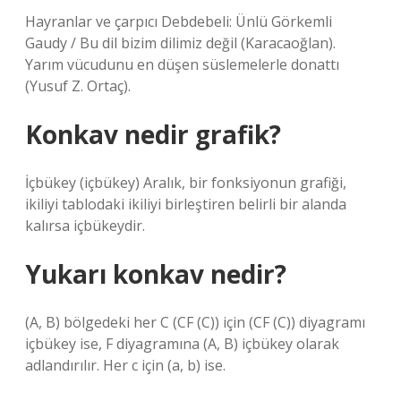
Hayranlar ve çarpıcı Debdebeli: Ünlü Görkemli
Gaudy / Bu dil bizim dilimiz değil (Karacaoğlan).
Yarım vücudunu en düşen süslemelerle donattı
(Yusuf Z. Ortaç).
Konkav nedir grafik?
İçbükey (içbükey) Aralık, bir fonksiyonun grafiği,
ikiliyi tablodaki ikiliyi birleştiren belirli bir alanda
kalırsa içbükeydir.
Yukarı konkav nedir?
(A, B) bölgedeki her C (CF (C)) için (CF (C)) diyagramı
içbükey ise, F diyagramına (A, B) içbükey olarak
adlandırılır. Her c için (a, b) ise.