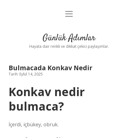
menüyü
Anasayfa
aç
Gizlilik Politikası
Günlük Adımlar
Yasal Uyarı
Hayata dair renkli ve dikkat çekici paylaşımlar.
Hakkımızda
Bulmacada Konkav Nedir
Tarih: Eylül 14, 2025
Konkav nedir
bulmaca?
İçerdi, içbükey, obruk.