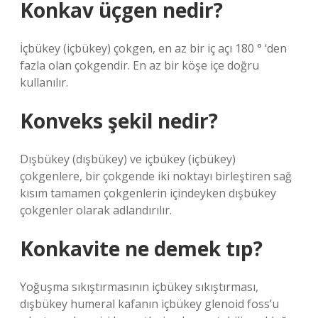
Konkav üçgen nedir?
İçbükey (içbükey) çokgen, en az bir iç açı 180 ° ‘den
fazla olan çokgendir. En az bir köşe içe doğru
kullanılır.
Konveks şekil nedir?
Dışbükey (dışbükey) ve içbükey (içbükey)
çokgenlere, bir çokgende iki noktayı birleştiren sağ
kısım tamamen çokgenlerin içindeyken dışbükey
çokgenler olarak adlandırılır.
Konkavite ne demek tıp?
Yoğuşma sıkıştırmasının içbükey sıkıştırması,
dışbükey humeral kafanın içbükey glenoid foss’u