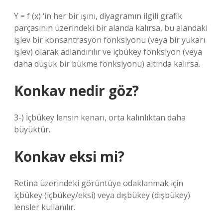
Y = f (x) ‘in her bir ışını, diyagramın ilgili grafik
parçasının üzerindeki bir alanda kalırsa, bu alandaki
işlev bir konsantrasyon fonksiyonu (veya bir yukarı
işlev) olarak adlandırılır ve içbükey fonksiyon (veya
daha düşük bir bükme fonksiyonu) altında kalırsa.
Konkav nedir göz?
3-) İçbükey lensin kenarı, orta kalınlıktan daha
büyüktür.
Konkav eksi mi?
Retina üzerindeki görüntüye odaklanmak için
içbükey (içbükey/eksi) veya dışbükey (dışbükey)
lensler kullanılır.