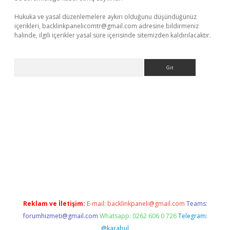
Hukuka ve yasal düzenlemelere aykırı olduğunu düşündüğünüz
içerikleri,
backlinkpanelicomtr@gmail.com
adresine bildirmeniz
halinde, ilgili içerikler yasal süre içerisinde sitemizden kaldırılacaktır.
Arama
 giriş adresi
betexper.xyz
m elexbet
Reklam ve İletişim:
E-mail:
backlinkpaneli@gmail.com
Teams:
forumhizmeti@gmail.com
Whatsapp: 0262 606 0 726
Telegram:
@karabul